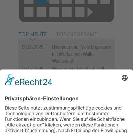
TOP HEUTE
TOP INSGESAMT
06.08.2026
Hisamoto und Tölke begeistern
mit Werken von Walter
Wachsmuth
09.07.2026
Wasserampel steht auf Gelb:
Stadt ruft zum Wassersparen
auf
10.05.2026
Hauptamtlicher CDU-Stadtrat
für Friedrichsdorf?
12.05.2026
Zweisprachige Lesung im 7.
Himmel: Vom Geschenk zum
60. Geburtstag zur Autoren-
Karriere