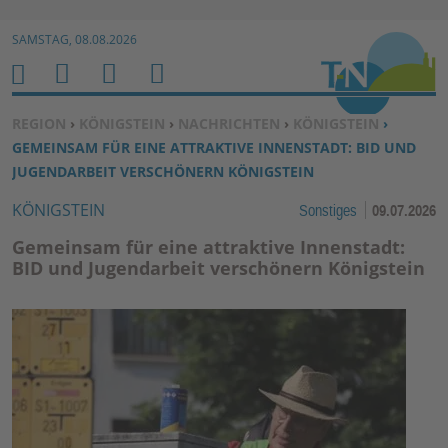
Zur Navigation springen ↓
SAMSTAG, 08.08.2026
Zum Inhalt springen ↓
M
S
B
H
E
U
E
O
SIE BEFINDEN SICH HIER:
REGION
›
KÖNIGSTEIN
›
NACHRICHTEN
›
KÖNIGSTEIN
›
N
C
N
M
GEMEINSAM FÜR EINE ATTRAKTIVE INNENSTADT: BID UND
U
H
U
E
JUGENDARBEIT VERSCHÖNERN KÖNIGSTEIN
E
T
KÖNIGSTEIN
Sonstiges
09.07.2026
N
Z
E
Gemeinsam für eine attraktive Innenstadt:
R
BID und Jugendarbeit verschönern Königstein
F
U
N
K
TI
O
N