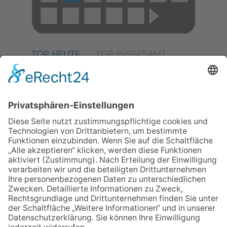
TOP HEUTE
TOP INSGESAMT
02.07.2026
Jetzt für Kulturförderpreis
bewerben
04.06.2026
Junge Musiker erringen Sieg
beim Mendelssohn-
Wettbewerb
23.07.2026
Partnerschaftsverein
Kronberg-Aberystwyth feiert
30-Jähriges
13.05.2026
GEWINNSPIEL
06.08.2026
„Die Globale Märchenstraße“:
Workshopreihe in der
Stadtbücherei