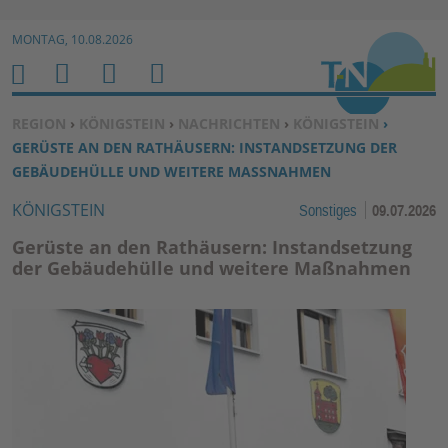
Zur Navigation springen ↓
MONTAG, 10.08.2026
Zum Inhalt springen ↓
M
S
B
H
E
U
E
O
SIE BEFINDEN SICH HIER:
REGION
›
KÖNIGSTEIN
›
NACHRICHTEN
›
KÖNIGSTEIN
›
N
C
N
M
GERÜSTE AN DEN RATHÄUSERN: INSTANDSETZUNG DER
U
H
U
E
GEBÄUDEHÜLLE UND WEITERE MASSNAHMEN
E
T
KÖNIGSTEIN
Sonstiges
09.07.2026
N
Z
E
Gerüste an den Rathäusern: Instandsetzung
R
der Gebäudehülle und weitere Maßnahmen
F
U
N
K
TI
O
N