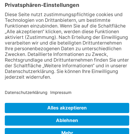
Maus
06.08.2026
Baustellenführung führt auch in
die Zukunft der Stadt
Königstein
06.08.2026
Klinikforum zum Thema
Karpaltunnelsyndrom
06.08.2026
Gewinnspiel zum Start ins
Schuljahr
06.08.2026
„Rock auf der Burg“ lässt
Königstein beben
NACH OBEN
Impressum
Datenschutz
Netiquette
FAQ
AGB
Mediadaten
Copyright Taunus Nachrichten 2009 bis 2026