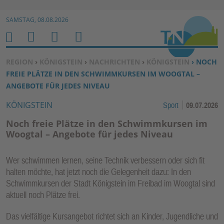
Zur Navigation springen ↓
SAMSTAG, 08.08.2026
Zum Inhalt springen ↓
M
S
B
H
E
U
E
O
SIE BEFINDEN SICH HIER:
REGION
›
KÖNIGSTEIN
›
NACHRICHTEN
›
KÖNIGSTEIN
› NOCH
N
C
N
M
FREIE PLÄTZE IN DEN SCHWIMMKURSEN IM WOOGTAL –
U
H
U
E
ANGEBOTE FÜR JEDES NIVEAU
E
T
KÖNIGSTEIN
Sport
09.07.2026
N
Z
E
Noch freie Plätze in den Schwimmkursen im
R
Woogtal – Angebote für jedes Niveau
F
U
Wer schwimmen lernen, seine Technik verbessern oder sich fit
N
halten möchte, hat jetzt noch die Gelegenheit dazu: In den
K
Schwimmkursen der Stadt Königstein im Freibad im Woogtal sind
TI
aktuell noch Plätze frei.
O
Das vielfältige Kursangebot richtet sich an Kinder, Jugendliche und
N