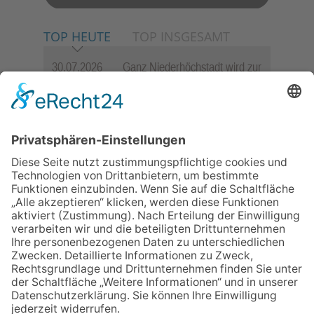
TOP HEUTE
TOP INSGESAMT
30.07.2026
Ganz Niederhöchstadt wird zur
Festmeile
06.08.2026
Hisamoto und Tölke begeistern
mit Werken von Walter
Wachsmuth
06.08.2026
Jugendchor Hochtaunus
präsentiert sein neues
Programm „Changes“
09.07.2026
Wasserampel steht auf Gelb:
Stadt ruft zum Wassersparen
auf
23.07.2026
Zwischen Fachwerk, Wein und
Sommerabend: Der Rettershof
lädt wieder zum Weinfest ein