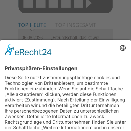
TOP HEUTE
TOP INSGESAMT
06.08.2026
„Freundschaft, das ist wie
Heimat“ – Lions-Präsident
Jürgen Rohrmann setzt auf
Gemeinschaft und Bewährtes
06.08.2026
Schulranzen schenken Kindern
einen guten Start
06.08.2026
Zwischen Fachwerk, Wein und
Musik: Erste Kronberger
Weinzeit begeistert die
Burgstadt
06.08.2026
„Rock auf der Burg“ lässt
Königstein beben
06.08.2026
Nachhaltigkeits-Akteure
vernetzen sich