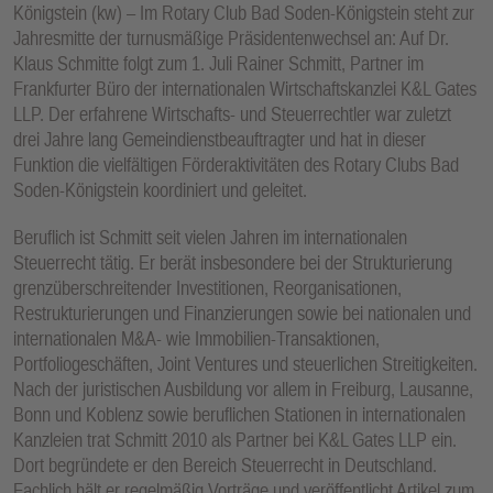
Königstein (kw) – Im Rotary Club Bad Soden-Königstein steht zur
Jahresmitte der turnusmäßige Präsidentenwechsel an: Auf Dr.
Klaus Schmitte folgt zum 1. Juli Rainer Schmitt, Partner im
Frankfurter Büro der internationalen Wirtschaftskanzlei K&L Gates
LLP. Der erfahrene Wirtschafts- und Steuerrechtler war zuletzt
drei Jahre lang Gemeindienstbeauftragter und hat in dieser
Funktion die vielfältigen Förderaktivitäten des Rotary Clubs Bad
Soden-Königstein koordiniert und geleitet.
Beruflich ist Schmitt seit vielen Jahren im internationalen
Steuerrecht tätig. Er berät insbesondere bei der Strukturierung
grenzüberschreitender Investitionen, Reorganisationen,
Restrukturierungen und Finanzierungen sowie bei nationalen und
internationalen M&A- wie Immobilien-Transaktionen,
Portfoliogeschäften, Joint Ventures und steuerlichen Streitigkeiten.
Nach der juristischen Ausbildung vor allem in Freiburg, Lausanne,
Bonn und Koblenz sowie beruflichen Stationen in internationalen
Kanzleien trat Schmitt 2010 als Partner bei K&L Gates LLP ein.
Dort begründete er den Bereich Steuerrecht in Deutschland.
Fachlich hält er regelmäßig Vorträge und veröffentlicht Artikel zum