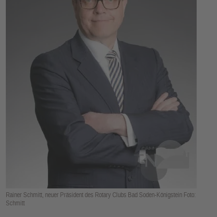
E
N
Rainer Schmitt, neuer Präsident des Rotary Clubs Bad Soden-Königstein Foto:
Schmitt