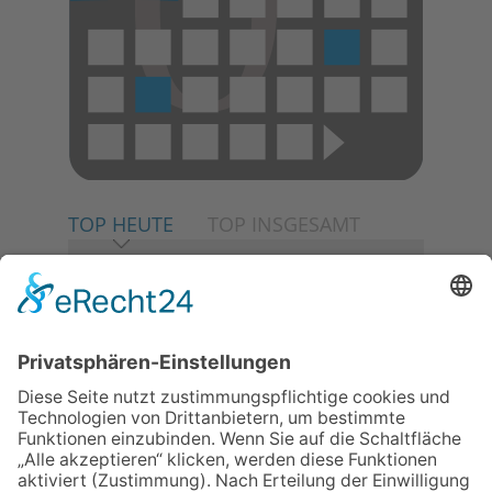
TOP HEUTE
TOP INSGESAMT
06.08.2026
Neuer NaturErlebnispfad
eröffnet: Kleine „Wald-
Detektive“ auf den Spuren der
Maus
06.08.2026
Baustellenführung führt auch in
die Zukunft der Stadt
Königstein
06.08.2026
Klinikforum zum Thema
Karpaltunnelsyndrom