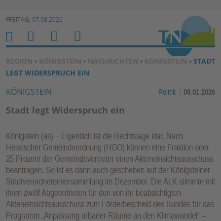
Zur Navigation springen ↓
FREITAG, 07.08.2026
Zum Inhalt springen ↓
M
S
B
H
E
U
E
O
SIE BEFINDEN SICH HIER:
REGION
›
KÖNIGSTEIN
›
NACHRICHTEN
›
KÖNIGSTEIN
› STADT
N
C
N
M
LEGT WIDERSPRUCH EIN
U
H
U
E
KÖNIGSTEIN
Politik
08.01.2026
E
T
N
Z
Stadt legt Widerspruch ein
E
R
Königstein (as) – Eigentlich ist die Rechtslage klar. Nach
F
Hessischer Gemeindeordnung (HGO) können eine Fraktion oder
U
25 Prozent der Gemeindevertreter einen Akteneinsichtsausschuss
N
beantragen. So ist es dann auch geschehen auf der Königsteiner
K
Stadtverordnetenversammlung im Dezember. Die ALK stimmte mit
TI
ihren zwölf Abgeordneten für den von ihr beabsichtigten
Akteneinsichtsausschuss zum Förderbescheid des Bundes für das
O
Programm „Anpassung urbaner Räume an den Klimawandel“ –
N