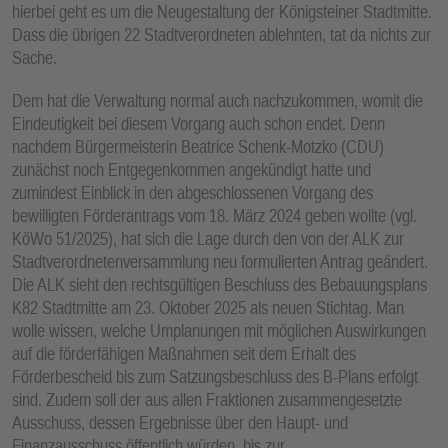
hierbei geht es um die Neugestaltung der Königsteiner Stadtmitte.
E
Dass die übrigen 22 Stadtverordneten ablehnten, tat da nichts zur
N
Sache.
Dem hat die Verwaltung normal auch nachzukommen, womit die
Eindeutigkeit bei diesem Vorgang auch schon endet. Denn
nachdem Bürgermeisterin Beatrice Schenk-Motzko (CDU)
zunächst noch Entgegenkommen angekündigt hatte und
zumindest Einblick in den abgeschlossenen Vorgang des
bewilligten Förderantrags vom 18. März 2024 geben wollte (vgl.
KöWo 51/2025), hat sich die Lage durch den von der ALK zur
Stadtverordnetenversammlung neu formulierten Antrag geändert.
Die ALK sieht den rechtsgültigen Beschluss des Bebauungsplans
K82 Stadtmitte am 23. Oktober 2025 als neuen Stichtag. Man
wolle wissen, welche Umplanungen mit möglichen Auswirkungen
auf die förderfähigen Maßnahmen seit dem Erhalt des
Förderbescheid bis zum Satzungsbeschluss des B-Plans erfolgt
sind. Zudem soll der aus allen Fraktionen zusammengesetzte
Ausschuss, dessen Ergebnisse über den Haupt- und
Finanzausschuss öffentlich würden, bis zur