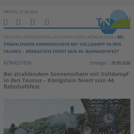
Zur Navigation springen ↓
FREITAG, 07.08.2026
Zum Inhalt springen ↓
M
S
B
H
E
U
E
O
SIE BEFINDEN SICH HIER:
REGION
›
KÖNIGSTEIN
›
NACHRICHTEN
›
KÖNIGSTEIN
› BEI
N
C
N
M
STRAHLENDEM SONNENSCHEIN MIT VOLLDAMPF IN DEN
U
H
U
E
TAUNUS – KÖNIGSTEIN FEIERT SEIN 44. BAHNHOFSFEST
E
T
KÖNIGSTEIN
Sonstiges
28.05.2026
N
Z
E
Bei strahlendem Sonnenschein mit Volldampf
R
in den Taunus – Königstein feiert sein 44.
Bahnhofsfest
F
U
N
K
TI
O
N