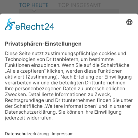
TOP HEUTE
TOP INSGESAMT
06.08.2026
Neuer NaturErlebnispfad
eröffnet: Kleine „Wald-
Detektive“ auf den Spuren der
Maus
06.08.2026
Baustellenführung führt auch in
die Zukunft der Stadt
Königstein
06.08.2026
Klinikforum zum Thema
Karpaltunnelsyndrom
06.08.2026
Gewinnspiel zum Start ins
Schuljahr
06.08.2026
„Rock auf der Burg“ lässt
Königstein beben