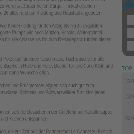
s Vereins „Bürger helfen Bürger“ im katholischen
e 26 alles rund um Kleidung und Haushalt angeboten.
e Kinderkleidung für den Alltag bis hin zu exquisiten
avagante Pumps wie auch Mützen, Schals, Wintermäntel
n für alle Anlässe bis hin zum Reisegepäck runden diesen
d Porzellan für jeden Geschmack, Tischwäsche für alle
achtsdeko in Hülle und Fülle, Bücher für Groß und Klein und
TOP
assen keine Wünsche offen.
30.0
chen und Früchtebrote eignen sich auch gut zum
rnwürste, Schmalz und Schwarzwälder Brot sind jedes
23.0
en sich die Besucher in der Cafeteria bei Kartoffelsuppe
06.0
 und Kuchen entspannen.
d, die zur Zeit aus der Partnerstadt Le Cannet zu Besuch