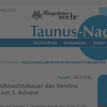
Zur Navigation springen ↓
NMELDEN
Zum Inhalt springen ↓
Nachrichten
Immobilien
Stellen
ÖNIGSTEIN
› TRADITIONELLER BENEFIZ-WEIHNACHTSBASAR DES
Soziales
28.11.2024
Weihnachtsbasar des Vereins
 am 1. Advent
 und Sonntag, 1. Dezember, jeweils von 10 bis 17 Uhr