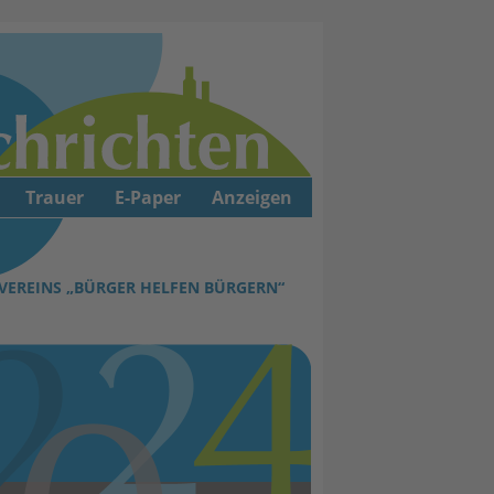
Trauer
E-Paper
Anzeigen
 VEREINS „BÜRGER HELFEN BÜRGERN“