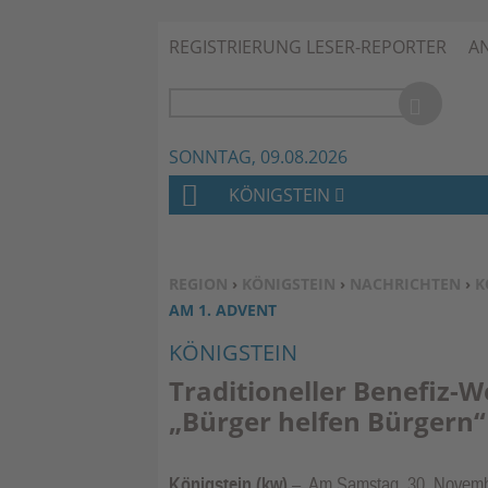
REGISTRIERUNG LESER-REPORTER
A
SONNTAG, 09.08.2026
KÖNIGSTEIN
H
O
M
SIE BEFINDEN SICH HIER:
REGION
›
KÖNIGSTEIN
›
NACHRICHTEN
›
K
E
AM 1. ADVENT
KÖNIGSTEIN
Traditioneller Benefiz-
„Bürger helfen Bürgern“
Königstein (kw)
– Am Samstag, 30. November