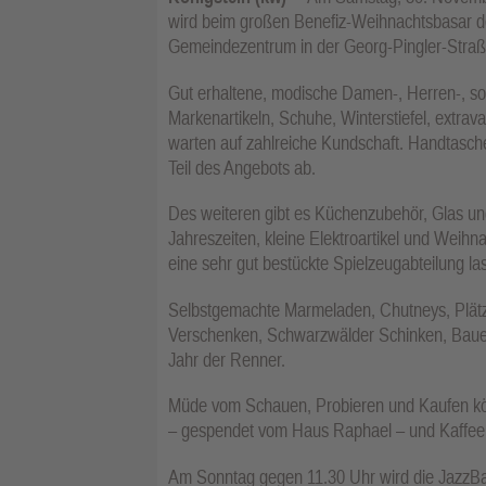
wird beim großen Benefiz-Weihnachtsbasar de
Gemeindezentrum in der Georg-Pingler-Straß
Gut erhaltene, modische Damen-, Herren-, sowi
Markenartikeln, Schuhe, Winterstiefel, extr
warten auf zahlreiche Kundschaft. Handtasche
Teil des Angebots ab.
Des weiteren gibt es Küchenzubehör, Glas un
Jahreszeiten, kleine Elektroartikel und Weihn
eine sehr gut bestückte Spielzeugabteilung l
Selbstgemachte Marmeladen, Chutneys, Plätz
Verschenken, Schwarzwälder Schinken, Baue
Jahr der Renner.
Müde vom Schauen, Probieren und Kaufen könn
– gespendet vom Haus Raphael – und Kaffee
Am Sonntag gegen 11.30 Uhr wird die JazzBan