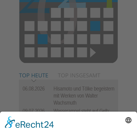
TOP HEUTE
TOP INSGESAMT
06.08.2026
Hisamoto und Tölke begeistern
mit Werken von Walter
Wachsmuth
09.07.2026
Wasserampel steht auf Gelb:
Stadt ruft zum Wassersparen
auf
12.05.2026
Zweisprachige Lesung im 7.