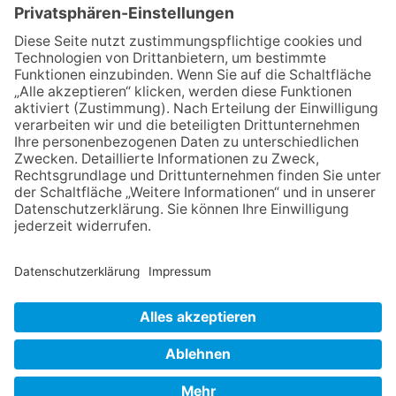
Himmel: Vom Geschenk zum
60. Geburtstag zur Autoren-
Karriere
10.05.2026
Hauptamtlicher CDU-Stadtrat
für Friedrichsdorf?
11.05.2026
FREIE WÄHLER Bad
Homburg starten
Bürgerumfrage für Berliner
Siedlung und
Gartenfeldsiedlung
NACH OBEN
Impressum
Datenschutz
Netiquette
FAQ
AGB
Mediadaten
Copyright Taunus Nachrichten 2009 bis 2026