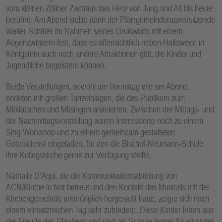
vom kleinen Zöllner Zachäus das Herz von Jung und Alt bis heute
berühre. Am Abend stellte dann der Pfarrgemeinderatsvorsitzende
Walter Schäfer im Rahmen seines Grußworts mit einem
Augenzwinkern fest, dass es offensichtlich neben Halloween in
Königstein auch noch andere Attraktionen gibt, die Kinder und
Jugendliche begeistern können.
Beide Vorstellungen, sowohl am Vormittag wie am Abend,
endeten mit großen Tanzeinlagen, die das Publikum zum
Mitklatschen und Mitsingen animierten. Zwischen der Mittags- und
der Nachmittagsvorstellung waren Interessierte noch zu einem
Sing-Workshop und zu einem gemeinsam gestalteten
Gottesdienst eingeladen, für den die Bischof-Neumann-Schule
ihre Kollegskirche gerne zur Verfügung stellte.
Nathalie D’Aqui, die die Kommunikationsabteilung von
ACN/Kirche in Not betreut und den Kontakt des Musicals mit der
Kirchengemeinde ursprünglich hergestellt hatte, zeigte sich nach
einem einsatzreichen Tag sehr zufrieden: „Diese Kinder leben aus
der Freude des Glaubens und sind als Gruppe immer für einander