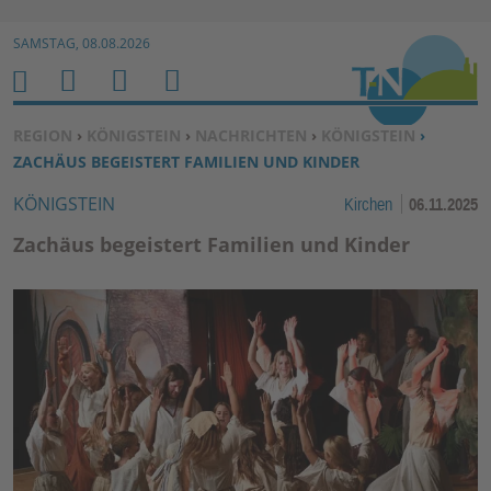
Zur Navigation springen ↓
SAMSTAG, 08.08.2026
Zum Inhalt springen ↓
M
S
B
H
E
U
E
O
SIE BEFINDEN SICH HIER:
REGION
›
KÖNIGSTEIN
›
NACHRICHTEN
›
KÖNIGSTEIN
›
N
C
N
M
ZACHÄUS BEGEISTERT FAMILIEN UND KINDER
U
H
U
E
KÖNIGSTEIN
Kirchen
06.11.2025
E
T
N
Z
Zachäus begeistert Familien und Kinder
E
R
F
U
N
K
TI
O
N