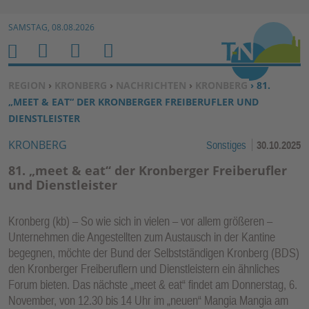
Zur Navigation springen ↓
SAMSTAG, 08.08.2026
Zum Inhalt springen ↓
M
S
B
H
E
U
E
O
SIE BEFINDEN SICH HIER:
REGION
›
KRONBERG
›
NACHRICHTEN
›
KRONBERG
› 81.
N
C
N
M
„MEET & EAT“ DER KRONBERGER FREIBERUFLER UND
U
H
U
E
DIENSTLEISTER
E
T
KRONBERG
Sonstiges
30.10.2025
N
Z
E
81. „meet & eat“ der Kronberger Freiberufler
R
und Dienstleister
F
U
Kronberg (kb) – So wie sich in vielen – vor allem größeren –
N
Unternehmen die Angestellten zum Austausch in der Kantine
K
begegnen, möchte der Bund der Selbstständigen Kronberg (BDS)
TI
den Kronberger Freiberuflern und Dienstleistern ein ähnliches
Forum bieten. Das nächste „meet & eat“ findet am Donnerstag, 6.
O
November, von 12.30 bis 14 Uhr im „neuen“ Mangia Mangia am
N