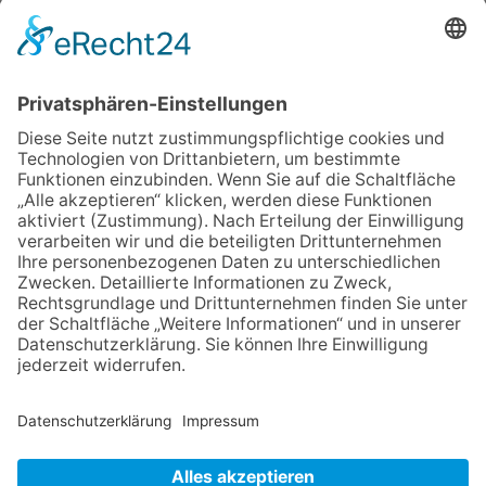
Wachsmuth
09.07.2026
Wasserampel steht auf Gelb:
Stadt ruft zum Wassersparen
auf
30.07.2026
Ganz Niederhöchstadt wird zur
Festmeile
06.08.2026
Jugendchor Hochtaunus
präsentiert sein neues
Programm „Changes“
12.05.2026
Zweisprachige Lesung im 7.
Himmel: Vom Geschenk zum
60. Geburtstag zur Autoren-
Karriere
NACH OBEN