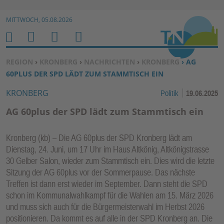
Zur Navigation springen ↓
MITTWOCH, 05.08.2026
Zum Inhalt springen ↓
M
S
B
H
E
U
E
O
SIE BEFINDEN SICH HIER:
REGION
›
KRONBERG
›
NACHRICHTEN
›
KRONBERG
› AG
N
C
N
M
60PLUS DER SPD LÄDT ZUM STAMMTISCH EIN
U
H
U
E
KRONBERG
Politik
19.06.2025
E
T
N
Z
AG 60plus der SPD lädt zum Stammtisch ein
E
R
Kronberg (kb) – Die AG 60plus der SPD Kronberg lädt am
F
Dienstag, 24. Juni, um 17 Uhr im Haus Altkönig, Altkönigstrasse
U
30 Gelber Salon, wieder zum Stammtisch ein. Dies wird die letzte
N
Sitzung der AG 60plus vor der Sommerpause. Das nächste
K
Treffen ist dann erst wieder im September. Dann steht die SPD
TI
schon im Kommunalwahlkampf für die Wahlen am 15. März 2026
und muss sich auch für die Bürgermeisterwahl im Herbst 2026
O
positionieren. Da kommt es auf alle in der SPD Kronberg an. Die
N