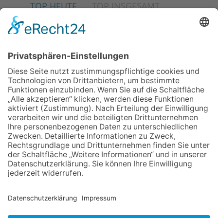
TOP HEUTE
TOP INSGESAMT
06.08.2026
Schulranzen schenken Kindern
einen guten Start
06.08.2026
„Freundschaft, das ist wie
Heimat“ – Lions-Präsident
Jürgen Rohrmann setzt auf
Gemeinschaft und Bewährtes
06.08.2026
„Rock auf der Burg“ lässt
Königstein beben
06.08.2026
Nachhaltigkeits-Akteure
vernetzen sich
06.08.2026
Strategien gegen Mental Load:
Gruppen-Coaching für Frauen
NACH OBEN