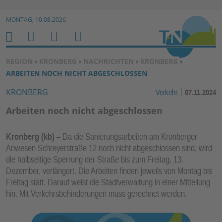
Zur Navigation springen ↓
MONTAG, 10.08.2026
Zum Inhalt springen ↓
M
S
B
H
E
U
E
O
SIE BEFINDEN SICH HIER:
REGION
›
KRONBERG
›
NACHRICHTEN
›
KRONBERG
›
N
C
N
M
ARBEITEN NOCH NICHT ABGESCHLOSSEN
U
H
U
E
KRONBERG
Verkehr
07.11.2024
E
T
N
Z
Arbeiten noch nicht abgeschlossen
E
R
Kronberg (kb)
– Da die Sanierungsarbeiten am Kronberger
F
Anwesen Schreyerstraße 12 noch nicht abgeschlossen sind, wird
U
die halbseitige Sperrung der Straße bis zum Freitag, 13.
N
Dezember, verlängert. Die Arbeiten finden jeweils von Montag bis
K
Freitag statt. Darauf weist die Stadtverwaltung in einer Mitteilung
TI
hin. Mit Verkehrsbehinderungen muss gerechnet werden.
O
N