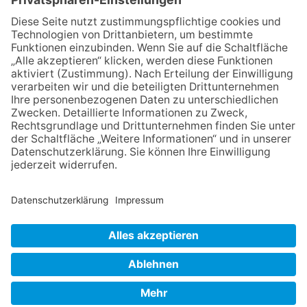
beim Mendelssohn-
Wettbewerb
23.07.2026
Partnerschaftsverein
Kronberg-Aberystwyth feiert
30-Jähriges
06.08.2026
„Die Globale Märchenstraße“:
Workshopreihe in der
Stadtbücherei
13.05.2026
GEWINNSPIEL
NACH OBEN
Impressum
Datenschutz
Netiquette
FAQ
AGB
Mediadaten
Copyright Taunus Nachrichten 2009 bis 2026