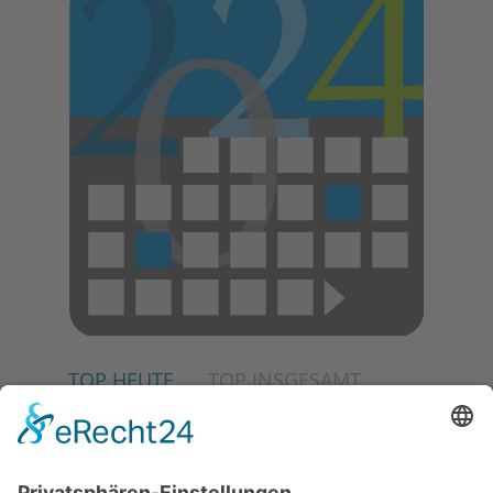
E
N
TOP HEUTE
TOP INSGESAMT
02.07.2026
Jetzt für Kulturförderpreis
bewerben
04.06.2026
Junge Musiker erringen Sieg