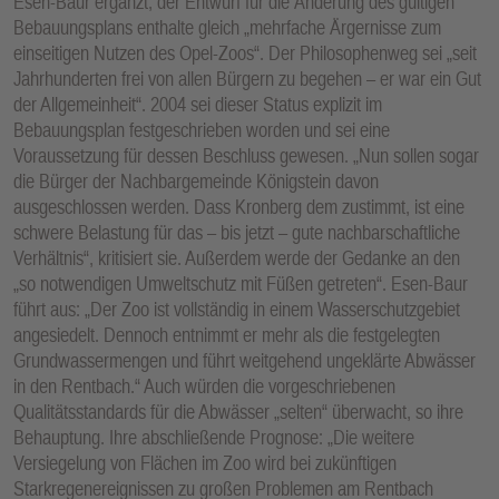
Esen-Baur ergänzt, der Entwurf für die Änderung des gültigen
Bebauungsplans enthalte gleich „mehrfache Ärgernisse zum
einseitigen Nutzen des Opel-Zoos“. Der Philosophenweg sei „seit
Jahrhunderten frei von allen Bürgern zu begehen – er war ein Gut
der Allgemeinheit“. 2004 sei dieser Status explizit im
Bebauungsplan festgeschrieben worden und sei eine
Voraussetzung für dessen Beschluss gewesen. „Nun sollen sogar
die Bürger der Nachbargemeinde Königstein davon
ausgeschlossen werden. Dass Kronberg dem zustimmt, ist eine
schwere Belastung für das – bis jetzt – gute nachbarschaftliche
Verhältnis“, kritisiert sie. Außerdem werde der Gedanke an den
„so notwendigen Umweltschutz mit Füßen getreten“. Esen-Baur
führt aus: „Der Zoo ist vollständig in einem Wasserschutzgebiet
angesiedelt. Dennoch entnimmt er mehr als die festgelegten
Grundwassermengen und führt weitgehend ungeklärte Abwässer
in den Rentbach.“ Auch würden die vorgeschriebenen
Qualitätsstandards für die Abwässer „selten“ überwacht, so ihre
Behauptung. Ihre abschließende Prognose: „Die weitere
Versiegelung von Flächen im Zoo wird bei zukünftigen
Starkregenereignissen zu großen Problemen am Rentbach