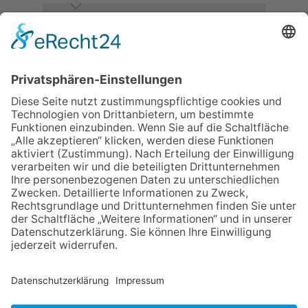
06.08.2026
Neuer NaturErlebnispfad
eröffnet: Kleine „Wald-
Detektive“ auf den Spuren der
Maus
06.08.2026
Baustellenführung führt auch in
die Zukunft der Stadt
Königstein
06.08.2026
Klinikforum zum Thema
Karpaltunnelsyndrom
06.08.2026
Gewinnspiel zum Start ins
Schuljahr
06.08.2026
„Rock auf der Burg“ lässt
Königstein beben
NACH OBEN