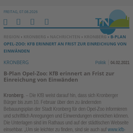
Zur Navigation springen ↓
FREITAG, 07.08.2026
Zum Inhalt springen ↓
M
S
B
H
E
U
E
O
SIE BEFINDEN SICH HIER:
REGION
›
KRONBERG
›
NACHRICHTEN
›
KRONBERG
› B-PLAN
N
C
N
M
OPEL-ZOO: KFB ERINNERT AN FRIST ZUR EINREICHUNG VON
U
H
U
E
EINWÄNDEN
E
T
KRONBERG
Politik
04.02.2021
N
Z
E
B-Plan Opel-Zoo: KfB erinnert an Frist zur
R
Einreichung von Einwänden
F
U
Kronberg
. – Die KfB weist darauf hin, dass sich Kronberger
N
Bürger bis zum 10. Februar über den zu ändernden
K
Bebauungsplan der Stadt Kronberg für den Opel-Zoo informieren
TI
und schriftlich Anregungen und Einwendungen einreichen können.
Die Unterlagen sind im Rathaus und auf der städtischen Webseite
O
einsehbar. „Um sie leichter zu finden, sind sie auch auf
www.kfb-
N