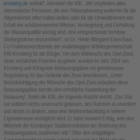
kronberg.de
verlinkt“, informiert die KfB. „Wir empfehlen allen
E
interessierten Personen, die den Philosophenweg weiterhin für die
N
Allgemeinheit offen halten wollen oder für die Umweltthemen wie
Erhalt der schützenswerten Wiesen, Versiegelung und Einhaltung
der Wasserqualität wichtig sind, eine entsprechende formlose
Stellungnahme einzureichen“, so Dr. Heide-Margaret Esen-Baur,
Co-Fraktionsvorsitzende der unabhängigen Wählergemeinschaft
KfB-Kronberg für die Bürger. Um dem Wildwuchs des Opel-Zoos
einen rechtlichen Rahmen zu geben, wurden im Jahr 2004 von
Kronberg und Königstein Bebauungspläne mit gemeinsamer
Begründung für das Gelände des Zoos beschlossen. „Unter
Berücksichtigung der Wünsche des Opel-Zoos erlaubten diese
Bebauungspläne bereits eine erhebliche Ausweitung der
Bebauung“, findet die KfB, die folgende Ansicht vertritt: „Der Zoo
hat seitdem nichts unversucht gelassen, den Rahmen zu erweitern
und derart zu ändern, dass eine Weiterentwicklung in seinem
Eigeninteresse ermöglicht wird. Er hatte insoweit Erfolg, weil eine
Mehrheit der Kronberger Stadtverordneten der Änderung des
Bebauungsplans zustimmen will.“ Über den endgültigen
Satzungsbeschluss werde jedoch erst nach der Wahl von der