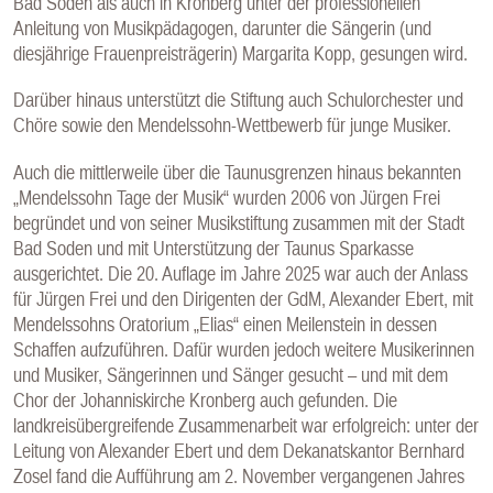
Bad Soden als auch in Kronberg unter der professionellen
Anleitung von Musikpädagogen, darunter die Sängerin (und
diesjährige Frauenpreisträgerin) Margarita Kopp, gesungen wird.
Darüber hinaus unterstützt die Stiftung auch Schulorchester und
Chöre sowie den Mendelssohn-Wettbewerb für junge Musiker.
Auch die mittlerweile über die Taunusgrenzen hinaus bekannten
„Mendelssohn Tage der Musik“ wurden 2006 von Jürgen Frei
begründet und von seiner Musikstiftung zusammen mit der Stadt
Bad Soden und mit Unterstützung der Taunus Sparkasse
ausgerichtet. Die 20. Auflage im Jahre 2025 war auch der Anlass
für Jürgen Frei und den Dirigenten der GdM, Alexander Ebert, mit
Mendelssohns Oratorium „Elias“ einen Meilenstein in dessen
Schaffen aufzuführen. Dafür wurden jedoch weitere Musikerinnen
und Musiker, Sängerinnen und Sänger gesucht – und mit dem
Chor der Johanniskirche Kronberg auch gefunden. Die
landkreisübergreifende Zusammenarbeit war erfolgreich: unter der
Leitung von Alexander Ebert und dem Dekanatskantor Bernhard
Zosel fand die Aufführung am 2. November vergangenen Jahres