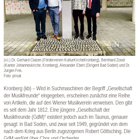
E
N
(v.l.) Dr. Gerhard Clasen (Förderverein KulturKircheKronberg), Bernhard Zosel
(Kantor Johanneskirche, Kronberg), Alexander Ebert (Dirigent Bad Soden) und Dr.
Jürgen Frei.
Foto: privat
Kronberg (kb) – Wird in Suchmaschinen der Begriff „Gesellschaft
der Musikfreunde“ eingegeben, erscheinen zunächst eine Reihe
von Artikeln, die auf den Wiener Musikverein verweisen. Den gibt
es seit dem Jahr 1812. Eine jüngere „Gesellschaft der
Musikfreunde (GdM)“ existiert jedoch auch im Taunus, genauer
gesagt: in Bad Soden, und zwar seit 1949, gegründet von dem
nach dem Krieg aus Berlin zugezogenen Robert Göttsching. Die
GdM verfügt über Chor und Orchester.