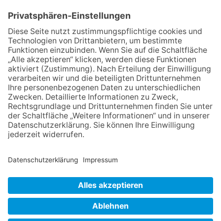
06.08.2026
Strategien gegen Mental Load:
Gruppen-Coaching für Frauen
06.08.2026
Zwischen Fachwerk, Wein und
Musik: Erste Kronberger
Weinzeit begeistert die
Burgstadt
06.08.2026
Beste Stimmung auf der
Neuenhainer „Geeleriewekerb“
am vergangenen Wochenende
06.08.2026
Nachhaltigkeits-Akteure
vernetzen sich
NACH OBEN
Impressum
Datenschutz
Netiquette
FAQ
AGB
Mediadaten
Copyright Taunus Nachrichten 2009 bis 2026