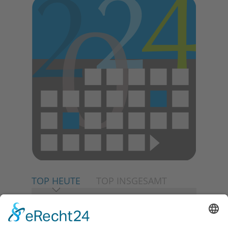
TOP HEUTE
TOP INSGESAMT
06.08.2026
„Rock auf der Burg“ lässt
Königstein beben