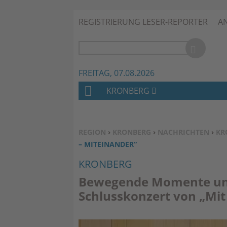
REGISTRIERUNG LESER-REPORTER
A
FREITAG, 07.08.2026
KRONBERG
H
O
M
SIE BEFINDEN SICH HIER:
REGION
›
KRONBERG
›
NACHRICHTEN
›
KR
E
– MITEINANDER“
KRONBERG
Bewegende Momente und
Schlusskonzert von „Mit