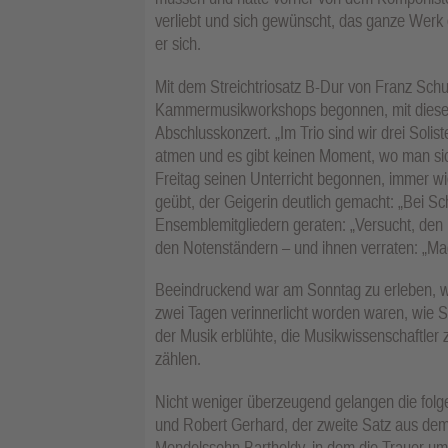
verliebt und sich gewünscht, das ganze Werk ei
er sich.
Mit dem Streichtriosatz B-Dur von Franz Sch
Kammermusikworkshops begonnen, mit diese
Abschlusskonzert. „Im Trio sind wir drei Sol
atmen und es gibt keinen Moment, wo man sic
Freitag seinen Unterricht begonnen, immer 
geübt, der Geigerin deutlich gemacht: „Bei Sch
Ensemblemitgliedern geraten: „Versucht, den K
den Notenständern – und ihnen verraten: „Magie
Beeindruckend war am Sonntag zu erleben, wi
zwei Tagen verinnerlicht worden waren, wie Sc
der Musik erblühte, die Musikwissenschaftler
zählen.
Nicht weniger überzeugend gelangen die fol
und Robert Gerhard, der zweite Satz aus dem l
Mendelssohn Bartholdy, in dem die Trauer um 