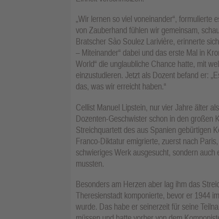
„Wir lernen so viel voneinander“, formulierte
von Zauberhand fühlen wir gemeinsam, schauen
Bratscher Sào Soulez Larivière, erinnerte sic
– Miteinander“ dabei und das erste Mal in K
World“ die unglaubliche Chance hatte, mit
einzustudieren. Jetzt als Dozent befand er: „
das, was wir erreicht haben.“
Cellist Manuel Lipstein, nur vier Jahre älter 
Dozenten-Geschwister schon in den großen Ko
Streichquartett des aus Spanien gebürtigen 
Franco-Diktatur emigrierte, zuerst nach Pari
schwieriges Werk ausgesucht, sondern auch ei
mussten.
Besonders am Herzen aber lag ihm das Streich
Theresienstadt komponierte, bevor er 1944 im
wurde. Das habe er seinerzeit für seine Teil
müssen und hatte vorher von dem Komponisten