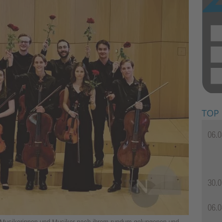
TOP
06.0
30.0
06.0