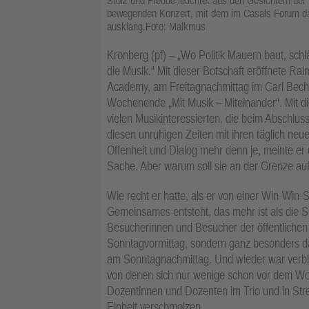
Stolz und Freude leuchtet aus den Gesichtern de
bewegenden Konzert, mit dem im Casals Forum d
ausklang.Foto: Malkmus
Kronberg (pf) – „Wo Politik Mauern baut, sch
die Musik.“ Mit dieser Botschaft eröffnete R
Academy, am Freitagnachmittag im Carl Bec
Wochenende „Mit Musik – Miteinander“. Mit d
vielen Musikinteressierten, die beim Abschlus
diesen unruhigen Zeiten mit ihren täglich n
Offenheit und Dialog mehr denn je, meinte er u
Sache. Aber warum soll sie an der Grenze au
Wie recht er hatte, als er von einer Win-Win
Gemeinsames entsteht, das mehr ist als die Su
Besucherinnen und Besucher der öffentlich
Sonntagvormittag, sondern ganz besonders d
am Sonntagnachmittag. Und wieder war verblüf
von denen sich nur wenige schon vor dem Woc
Dozentinnen und Dozenten im Trio und in Stre
Einheit verschmolzen.