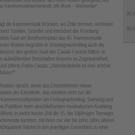
r Musikerinnen und Musiker nach ihrem rundum gelungenen und
as Kammermusikwochenende „Mit Musik – Miteinander“
06.0
lägt die Kammermusik Brücken, wo Zölle trennen, verbindet
06.0
aimund Trenkler, Gründer und Intendant der Kronberg
hstein Saal am Beethovenplatz das 45. Kammermusik-
iesen Worten begrüßte er Sonntagnachmittag auch die
skonzert den großen Saal des Casals Forums füllten. In
euen aufwühlenden Botschaften brauche es Zugewandtheit,
nd zitierte Pablo Casals: „Vaterlandsliebe ist eine schöne
fhören?“
-Situation sprach, wenn aus Einzelstimmen etwas
mme der Einzelteile, das erlebten nicht nur die
en Kammermusikproben am Freitagnachmittag, Samstag und
as Publikum beim abschließenden musikalischen Ausklang
fend, in welch kurzer Zeit die 15- bis 19jährigen Teenager,
henende kannten, mit ihren nur vier bis zehn Jahre älteren
ichquartett-Sätzen in den jeweiligen Ensembles zu einer