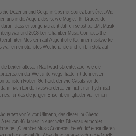
 es die Dozentin und Geigerin Cosima Soulez Larivière. „Wie
 uns in die Augen, das ist wie Magie.“ Ihr Bruder, der
h daran, dass er vor genau acht Jahren selbst bei „Mit Musik
ronberg war und 2018 bei „Chamber Music Connects the
 weltberühmten Musikern auf Augenhöhe Kammermusikwerke
Es war ein emotionales Wochenende und ich bin stolz auf
als die beiden ältesten Nachwuchstalente, aber wie die
nzertsälen der Welt unterwegs, hatte mit dem ersten
Komponisten Robert Gerhard, der wie Casals vor der
s, dann nach London auswanderte, ein nicht nur rhythmisch
nes, für das die jungen Ensemblemitglieder viel lernen
quartett von Viktor Ullmann, das dieser im Ghetto
 Alter von 46 Jahren in Auschwitz-Birkenau ermordet
nahme bei „Chamber Music Connects the World“ einstudieren
 noch nichts gehört. Aber dann habe er sich in die Musik