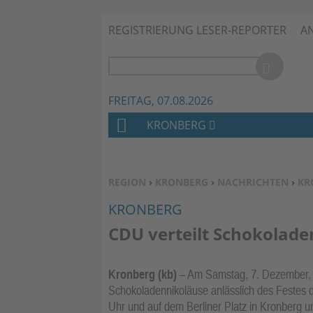
REGISTRIERUNG LESER-REPORTER
A
FREITAG, 07.08.2026
KRONBERG
H
O
M
SIE BEFINDEN SICH HIER:
REGION
›
KRONBERG
›
NACHRICHTEN
›
KR
E
KRONBERG
CDU verteilt Schokolade
Kronberg (kb)
– Am Samstag, 7. Dezember, ve
Schokoladennikoläuse anlässlich des Festes d
Uhr und auf dem Berliner Platz in Kronberg u