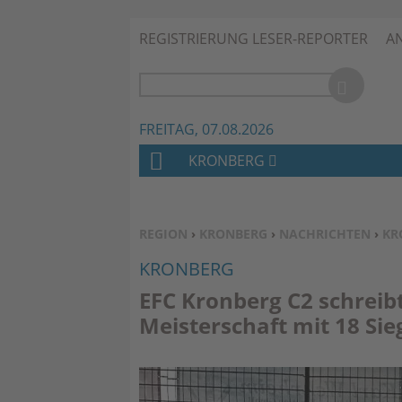
REGISTRIERUNG LESER-REPORTER
A
FREITAG, 07.08.2026
KRONBERG
H
O
M
SIE BEFINDEN SICH HIER:
REGION
›
KRONBERG
›
NACHRICHTEN
›
KR
E
KRONBERG
EFC Kronberg C2 schreib
Meisterschaft mit 18 Si