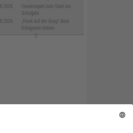
8.2026
Gewinnspiel zum Start ins
Schuljahr
8.2026
„Rock auf der Burg“ lässt
Königstein beben