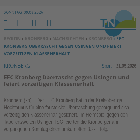
Zur Navigation springen ↓
SONNTAG, 09.08.2026
Zum Inhalt springen ↓
M
S
B
H
E
U
E
O
SIE BEFINDEN SICH HIER:
REGION
›
KRONBERG
›
NACHRICHTEN
›
KRONBERG
› EFC
N
C
N
M
KRONBERG ÜBERRASCHT GEGEN USINGEN UND FEIERT
U
H
U
E
VORZEITIGEN KLASSENERHALT
E
T
KRONBERG
Sport
21.05.2026
N
Z
E
EFC Kronberg überrascht gegen Usingen und
R
feiert vorzeitigen Klassenerhalt
F
U
Kronberg (kb) – Der EFC Kronberg hat in der Kreisoberliga
N
Hochtaunus für eine faustdicke Überraschung gesorgt und sich
K
vorzeitig den Klassenerhalt gesichert. Im Heimspiel gegen den
TI
Tabellenzweiten Usinger TSG feierten die Kronberger am
vergangenen Sonntag einen umkämpften 3:2-Erfolg.
O
N