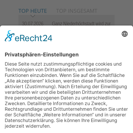
TOP HEUTE
TOP INSGESAMT
30.07.2026
Ganz Niederhöchstadt wird zur
Festmeile
06.08.2026
Jugendchor Hochtaunus
präsentiert sein neues
Programm „Changes“
23.07.2026
Zwischen Fachwerk, Wein und
Sommerabend: Der Rettershof
lädt wieder zum Weinfest ein
06.08.2026
„die 80er live“ – Die große
Stadiontour kommt nach
Frankfurt
06.08.2026
Hisamoto und Tölke begeistern
mit Werken von Walter
Wachsmuth