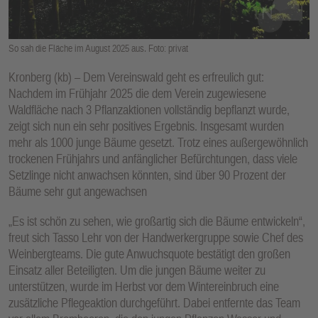
E
N
So sah die Fläche im August 2025 aus. Foto: privat
Kronberg (kb) – Dem Vereinswald geht es erfreulich gut:
Nachdem im Frühjahr 2025 die dem Verein zugewiesene
Waldfläche nach 3 Pflanzaktionen vollständig bepflanzt wurde,
zeigt sich nun ein sehr positives Ergebnis. Insgesamt wurden
mehr als 1000 junge Bäume gesetzt. Trotz eines außergewöhnlich
trockenen Frühjahrs und anfänglicher Befürchtungen, dass viele
Setzlinge nicht anwachsen könnten, sind über 90 Prozent der
Bäume sehr gut angewachsen
„Es ist schön zu sehen, wie großartig sich die Bäume entwickeln“,
freut sich Tasso Lehr von der Handwerkergruppe sowie Chef des
Weinbergteams. Die gute Anwuchsquote bestätigt den großen
Einsatz aller Beteiligten. Um die jungen Bäume weiter zu
unterstützen, wurde im Herbst vor dem Wintereinbruch eine
zusätzliche Pflegeaktion durchgeführt. Dabei entfernte das Team