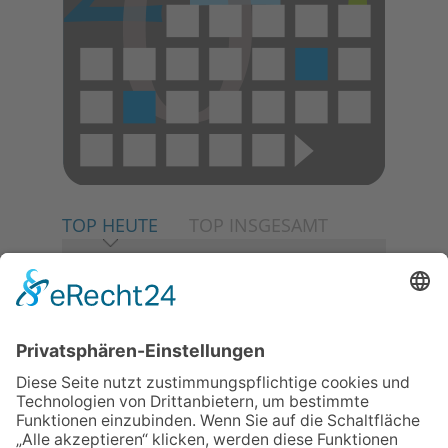
TOP HEUTE
TOP INSGESAMT
06.08.2026
Neuer NaturErlebnispfad
eröffnet: Kleine „Wald-
Detektive“ auf den Spuren der
Maus
06.08.2026
Baustellenführung führt auch in
die Zukunft der Stadt
Königstein
06.08.2026
Klinikforum zum Thema