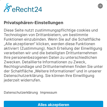
Stadt ruft zum Wassersparen
auf
10.05.2026
Hauptamtlicher CDU-Stadtrat
für Friedrichsdorf?
12.05.2026
Zweisprachige Lesung im 7.
Himmel: Vom Geschenk zum
60. Geburtstag zur Autoren-
Karriere
11.05.2026
FREIE WÄHLER Bad
Homburg starten
Bürgerumfrage für Berliner
Siedlung und
Gartenfeldsiedlung
NACH OBEN