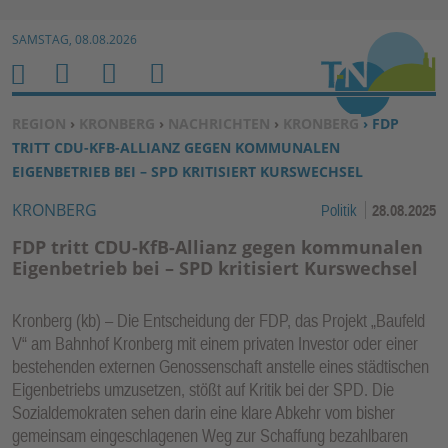
Zur Navigation springen ↓
SAMSTAG, 08.08.2026
Zum Inhalt springen ↓
M
S
B
H
E
U
E
O
SIE BEFINDEN SICH HIER:
REGION
›
KRONBERG
›
NACHRICHTEN
›
KRONBERG
› FDP
N
C
N
M
TRITT CDU-KFB-ALLIANZ GEGEN KOMMUNALEN
U
H
U
E
EIGENBETRIEB BEI – SPD KRITISIERT KURSWECHSEL
E
T
KRONBERG
Politik
28.08.2025
N
Z
E
FDP tritt CDU-KfB-Allianz gegen kommunalen
R
Eigenbetrieb bei – SPD kritisiert Kurswechsel
F
U
Kronberg (kb) – Die Entscheidung der FDP, das Projekt „Baufeld
N
V“ am Bahnhof Kronberg mit einem privaten Investor oder einer
K
bestehenden externen Genossenschaft anstelle eines städtischen
TI
Eigenbetriebs umzusetzen, stößt auf Kritik bei der SPD. Die
Sozialdemokraten sehen darin eine klare Abkehr vom bisher
O
gemeinsam eingeschlagenen Weg zur Schaffung bezahlbaren
N