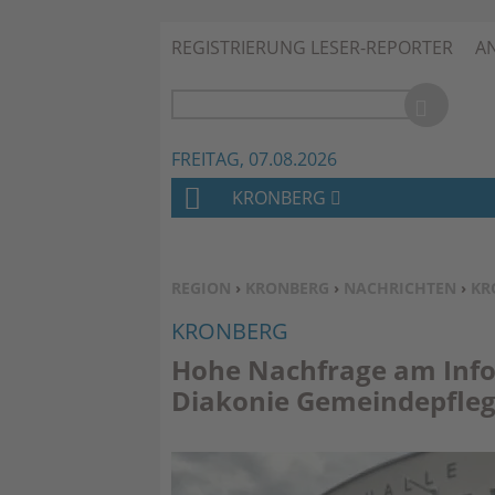
REGISTRIERUNG LESER-REPORTER
A
FREITAG, 07.08.2026
KRONBERG
H
O
M
SIE BEFINDEN SICH HIER:
REGION
›
KRONBERG
›
NACHRICHTEN
›
KR
E
KRONBERG
Hohe Nachfrage am Info
Diakonie Gemeindepfle