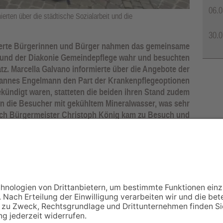
06.0
rten über die städtische Sozialarbeit und die
30.0
ssierte Bürgerinnen und Bürger nahmen das gemeinsame
 und der Diakonie Gemeindepflege wahr und besuchten
tz. Marcella Galvano informierte über die Angebote der
ohannes Engelmann den Part der Krankenpflegeoptionen
ündigt waren, statteten die beiden ihren Stand zudem
en die Besucher mit gekühltem Mineralwasser, was sehr
h Bürgermeister Christoph König kam zu Besuch und
uigkeiten. Selbst untereinander kamen die Interessenten
ie Aktion war insgesamt ein voller Erfolg und weitere,
gemeinsame Aktionen sind bereits in Planung.
NACH OBEN
Impressum
Datenschutz
Netiquette
FAQ
AGB
Mediadaten