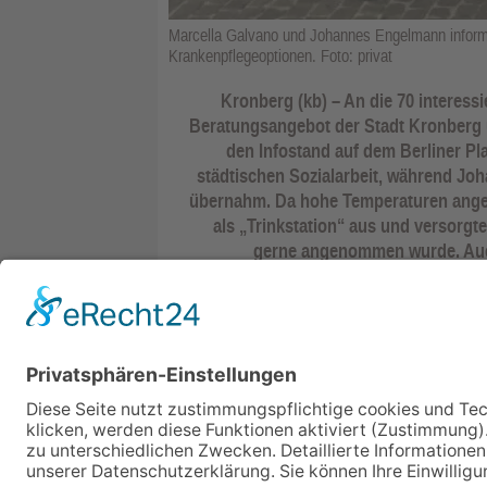
Marcella Galvano und Johannes Engelmann informie
Krankenpflegeoptionen. Foto: privat
Kronberg (kb) – An die 70 intere
Beratungsangebot der Stadt Kronberg
den Infostand auf dem Berliner Pla
städtischen Sozialarbeit, während J
übernahm. Da hohe Temperaturen angek
als „Trinkstation“ aus und versorgt
gerne angenommen wurde. Auc
informierte sich über die aktuellen Ne
rund um den Stand rege ins Gespräch. D