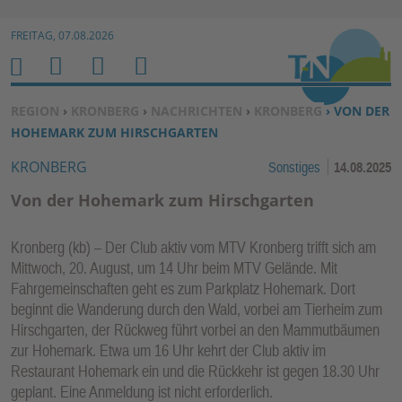
Zur Navigation springen ↓
FREITAG, 07.08.2026
Zum Inhalt springen ↓
M
S
B
H
E
U
E
O
SIE BEFINDEN SICH HIER:
REGION
›
KRONBERG
›
NACHRICHTEN
›
KRONBERG
› VON DER
N
C
N
M
HOHEMARK ZUM HIRSCHGARTEN
U
H
U
E
KRONBERG
Sonstiges
14.08.2025
E
T
N
Z
Von der Hohemark zum Hirschgarten
E
R
Kronberg (kb) – Der Club aktiv vom MTV Kronberg trifft sich am
F
Mittwoch, 20. August, um 14 Uhr beim MTV Gelände. Mit
U
Fahrgemeinschaften geht es zum Parkplatz Hohemark. Dort
N
beginnt die Wanderung durch den Wald, vorbei am Tierheim zum
K
Hirschgarten, der Rückweg führt vorbei an den Mammutbäumen
TI
zur Hohemark. Etwa um 16 Uhr kehrt der Club aktiv im
Restaurant Hohemark ein und die Rückkehr ist gegen 18.30 Uhr
O
geplant. Eine Anmeldung ist nicht erforderlich.
N