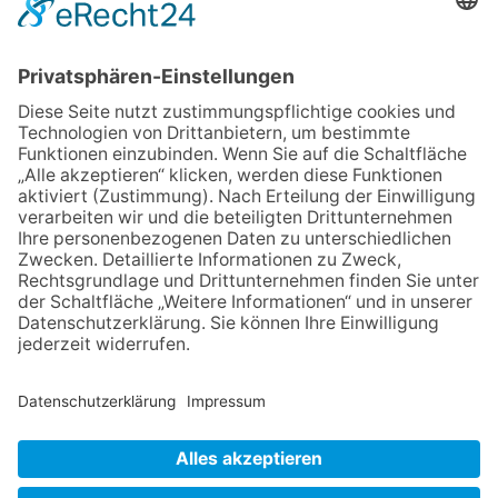
eröffnet: Kleine „Wald-
Detektive“ auf den Spuren der
Maus
30.07.2026
Ganz Niederhöchstadt wird zur
Festmeile
06.08.2026
Baustellenführung führt auch in
die Zukunft der Stadt
Königstein
06.08.2026
Klinikforum zum Thema
Karpaltunnelsyndrom
06.08.2026
Gewinnspiel zum Start ins
Schuljahr
NACH OBEN