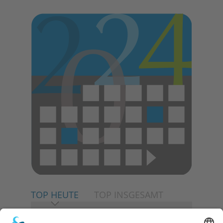
E
N
TOP HEUTE
TOP INSGESAMT
06.08.2026
Neuer NaturErlebnispfad