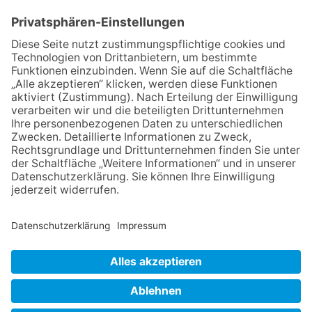
12.05.2026
Zweisprachige Lesung im 7.
Himmel: Vom Geschenk zum
60. Geburtstag zur Autoren-
Karriere
10.05.2026
Hauptamtlicher CDU-Stadtrat
für Friedrichsdorf?
11.05.2026
FREIE WÄHLER Bad
Homburg starten
Bürgerumfrage für Berliner
Siedlung und
Gartenfeldsiedlung
NACH OBEN
Impressum
Datenschutz
Netiquette
FAQ
AGB
Mediadaten
Copyright Taunus Nachrichten 2009 bis 2026