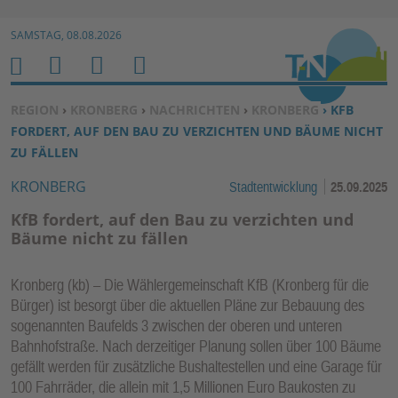
Zur Navigation springen ↓
SAMSTAG, 08.08.2026
Zum Inhalt springen ↓
M
S
B
H
E
U
E
O
SIE BEFINDEN SICH HIER:
REGION
›
KRONBERG
›
NACHRICHTEN
›
KRONBERG
› KFB
N
C
N
M
FORDERT, AUF DEN BAU ZU VERZICHTEN UND BÄUME NICHT
U
H
U
E
ZU FÄLLEN
E
T
KRONBERG
Stadtentwicklung
25.09.2025
N
Z
E
KfB fordert, auf den Bau zu verzichten und
R
Bäume nicht zu fällen
F
U
Kronberg (kb) – Die Wählergemeinschaft KfB (Kronberg für die
N
Bürger) ist besorgt über die aktuellen Pläne zur Bebauung des
K
sogenannten Baufelds 3 zwischen der oberen und unteren
TI
Bahnhofstraße. Nach derzeitiger Planung sollen über 100 Bäume
gefällt werden für zusätzliche Bushaltestellen und eine Garage für
O
100 Fahrräder, die allein mit 1,5 Millionen Euro Baukosten zu
N