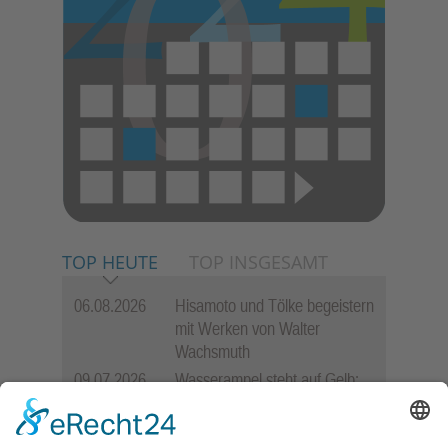
TOP HEUTE
TOP INSGESAMT
06.08.2026
Hisamoto und Tölke begeistern
mit Werken von Walter
Wachsmuth
09.07.2026
Wasserampel steht auf Gelb:
Stadt ruft zum Wassersparen
auf