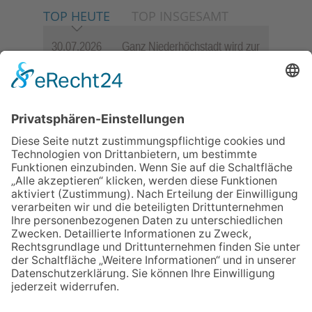
TOP HEUTE
TOP INSGESAMT
30.07.2026
Ganz Niederhöchstadt wird zur
Festmeile
06.08.2026
Hisamoto und Tölke begeistern
mit Werken von Walter
Wachsmuth
06.08.2026
Jugendchor Hochtaunus
präsentiert sein neues
Programm „Changes“
09.07.2026
Wasserampel steht auf Gelb:
Stadt ruft zum Wassersparen
auf
23.07.2026
Zwischen Fachwerk, Wein und
Sommerabend: Der Rettershof
lädt wieder zum Weinfest ein