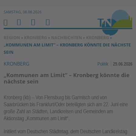
Zur Navigation springen ↓
SAMSTAG, 08.08.2026
Zum Inhalt springen ↓
M
S
B
H
E
U
E
O
SIE BEFINDEN SICH HIER:
REGION
›
KRONBERG
›
NACHRICHTEN
›
KRONBERG
›
N
C
N
M
„KOMMUNEN AM LIMIT“ – KRONBERG KÖNNTE DIE NÄCHSTE
U
H
U
E
SEIN
E
T
KRONBERG
Politik
25.06.2026
N
Z
E
„Kommunen am Limit“ – Kronberg könnte die
R
nächste sein
F
U
Kronberg (kb) – Von Flensburg bis Garmisch und von
N
Saarbrücken bis Frankfurt/Oder beteiligten sich am 22. Juni eine
K
große Zahl an Städten, Landkreisen und Gemeinden am
TI
Aktionstag „Kommunen am Limit“.
O
Initiiert vom Deutschen Städtetag, dem Deutschen Landkreistag
N