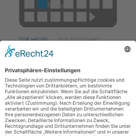
TOP HEUTE
TOP INSGESAMT
02.07.2026
Jetzt für Kulturförderpreis
bewerben
04.06.2026
Junge Musiker erringen Sieg
beim Mendelssohn-
Wettbewerb
23.07.2026
Partnerschaftsverein
Kronberg-Aberystwyth feiert
30-Jähriges
13.05.2026
GEWINNSPIEL
06.08.2026
„Die Globale Märchenstraße“:
Workshopreihe in der
Stadtbücherei