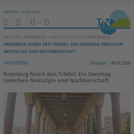
Zur Navigation springen ↓
MONTAG, 10.08.2026
Zum Inhalt springen ↓
M
S
B
H
E
U
E
O
SIE BEFINDEN SICH HIER:
REGION
›
KRONBERG
›
NACHRICHTEN
›
KRONBERG
›
N
C
N
M
KRONBERG FEIERT DEN TRÖDEL: EIN SONNTAG ZWISCHEN
U
H
U
E
NOSTALGIE UND NACHBARSCHAFT
E
T
KRONBERG
Sonstiges
09.07.2026
N
Z
E
Kronberg feiert den Trödel: Ein Sonntag
R
zwischen Nostalgie und Nachbarschaft
F
U
N
K
TI
O
N