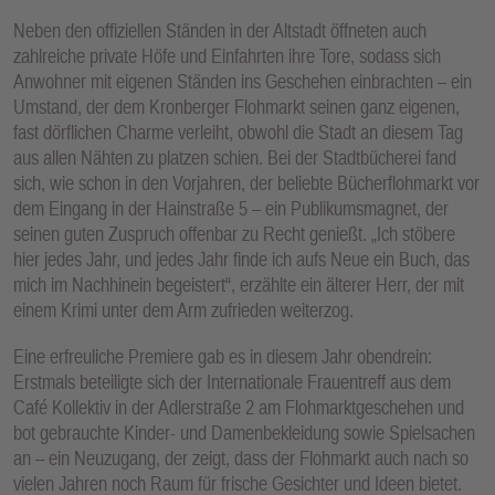
Neben den offiziellen Ständen in der Altstadt öffneten auch
zahlreiche private Höfe und Einfahrten ihre Tore, sodass sich
Anwohner mit eigenen Ständen ins Geschehen einbrachten – ein
Umstand, der dem Kronberger Flohmarkt seinen ganz eigenen,
fast dörflichen Charme verleiht, obwohl die Stadt an diesem Tag
aus allen Nähten zu platzen schien. Bei der Stadtbücherei fand
sich, wie schon in den Vorjahren, der beliebte Bücherflohmarkt vor
dem Eingang in der Hainstraße 5 – ein Publikumsmagnet, der
seinen guten Zuspruch offenbar zu Recht genießt. „Ich stöbere
hier jedes Jahr, und jedes Jahr finde ich aufs Neue ein Buch, das
mich im Nachhinein begeistert“, erzählte ein älterer Herr, der mit
einem Krimi unter dem Arm zufrieden weiterzog.
Eine erfreuliche Premiere gab es in diesem Jahr obendrein:
Erstmals beteiligte sich der Internationale Frauentreff aus dem
Café Kollektiv in der Adlerstraße 2 am Flohmarktgeschehen und
bot gebrauchte Kinder- und Damenbekleidung sowie Spielsachen
an – ein Neuzugang, der zeigt, dass der Flohmarkt auch nach so
vielen Jahren noch Raum für frische Gesichter und Ideen bietet.