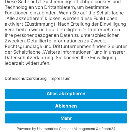
die Zukunft der Stadt
Königstein
06.08.2026
Klinikforum zum Thema
Karpaltunnelsyndrom
06.08.2026
Gewinnspiel zum Start ins
Schuljahr
06.08.2026
„Rock auf der Burg“ lässt
Königstein beben
NACH OBEN
Impressum
Datenschutz
Netiquette
FAQ
AGB
Mediadaten
Copyright Taunus Nachrichten 2009 bis 2026
Powered by
native:media
.