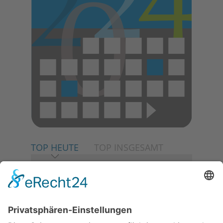
TOP HEUTE
TOP INSGESAMT
06.08.2026
Neuer NaturErlebnispfad
eröffnet: Kleine „Wald-
Detektive“ auf den Spuren der
Maus
06.08.2026
Baustellenführung führt auch in