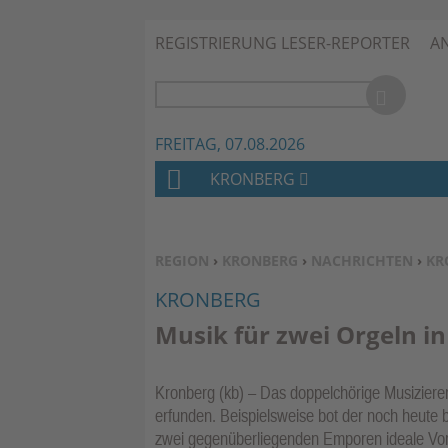
REGISTRIERUNG LESER-REPORTER
A
FREITAG, 07.08.2026
KRONBERG
H
O
M
SIE BEFINDEN SICH HIER:
REGION
›
KRONBERG
›
NACHRICHTEN
›
KR
E
KRONBERG
Musik für zwei Orgeln in
Kronberg (kb) – Das doppelchörige Musizieren 
erfunden. Beispielsweise bot der noch heute 
zwei gegenüberliegenden Emporen ideale Vor