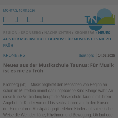
Zur Navigation springen ↓
MONTAG, 10.08.2026
Zum Inhalt springen ↓
M
S
B
H
E
U
E
O
SIE BEFINDEN SICH HIER:
REGION
›
KRONBERG
›
NACHRICHTEN
›
KRONBERG
› NEUES
N
C
N
M
AUS DER MUSIKSCHULE TAUNUS: FÜR MUSIK IST ES NIE ZU
U
H
U
E
FRÜH
E
T
KRONBERG
Sonstiges
14.08.2025
N
Z
E
Neues aus der Musikschule Taunus: Für Musik
R
ist es nie zu früh
F
U
Kronberg (kb) – Musik begleitet den Menschen von Beginn an –
N
schon im Mutterleib nimmt das ungeborene Kind Klänge wahr. An
K
diese frühe Verbindung knüpft die Musikschule Taunus mit ihrem
TI
Angebot für Kinder von null bis sechs Jahren an: In den Kursen
der Elementaren Musikpädagogik erleben Kinder auf spielerische
O
Weise die Welt der Töne, Rhythmen und Bewegung. Ob laut oder
N