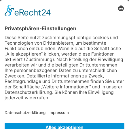
02.07.2026
Jetzt für Kulturförderpreis
bewerben
04.06.2026
Junge Musiker erringen Sieg
beim Mendelssohn-
Wettbewerb
23.07.2026
Partnerschaftsverein
Kronberg-Aberystwyth feiert
30-Jähriges
13.05.2026
GEWINNSPIEL
06.08.2026
„Die Globale Märchenstraße“:
Workshopreihe in der
Stadtbücherei
NACH OBEN