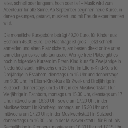
leise, schnell oder langsam, hoch oder tief – Musik wird zum
E
Abenteuer für alle Sinne. Ab September beginnen neue Kurse, in
N
denen gesungen, getanzt, musiziert und mit Freude experimentiert
wird.
Die monatliche Kursgebühr beträgt 49,20 Euro, für Kinder aus
Eschborn 46,30 Euro. Die Nachfrage ist groß – jetzt schnell
anmelden und einen Platz sichern, am besten direkt online unter
anmeldung.musikschule-taunus.de. Wenige freie Plätze gibt es
noch in folgenden Kursen: im Eltern-Kind-Kurs für Zweijährige in
Niederhöchstadt, mittwochs um 15 Uhr; im Eltern-Kind-Kurs für
Dreijährige in Eschborn, dienstags um 15 Uhr und donnerstags
um 9.30 Uhr; im Eltern-Kind-Kurs für Zwei- und Dreijährige in
Sulzbach, donnerstags um 15 Uhr; in der Musikwerkstatt I für
Vierjährige in Eschborn, montags um 15.30 Uhr, dienstags um 17
Uhr, mittwochs um 16.30 Uhr sowie um 17.20 Uhr; in der
Musikwerkstatt I in Kronberg, montags um 15.30 Uhr und
mittwochs um 17.20 Uhr; in der Musikwerkstatt I in Sulzbach,
donnerstags um 16.30 Uhr; in der Musikwerkstatt II für Fünf- bis
Sechsjährige in Kronberg, montags um 16.30 Uhr und 17.15 Uhr