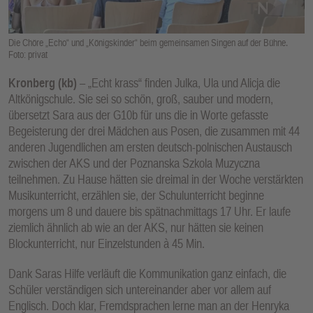
E
N
Die Chöre „Echo“ und „Königskinder“ beim gemeinsamen Singen auf der Bühne.
Foto: privat
Kronberg (kb)
– „Echt krass“ finden Julka, Ula und Alicja die
Altkönigschule. Sie sei so schön, groß, sauber und modern,
übersetzt Sara aus der G10b für uns die in Worte gefasste
Begeisterung der drei Mädchen aus Posen, die zusammen mit 44
anderen Jugendlichen am ersten deutsch-polnischen Austausch
zwischen der AKS und der Poznanska Szkola Muzyczna
teilnehmen. Zu Hause hätten sie dreimal in der Woche verstärkten
Musikunterricht, erzählen sie, der Schulunterricht beginne
morgens um 8 und dauere bis spätnachmittags 17 Uhr. Er laufe
ziemlich ähnlich ab wie an der AKS, nur hätten sie keinen
Blockunterricht, nur Einzelstunden à 45 Min.
Dank Saras Hilfe verläuft die Kommunikation ganz einfach, die
Schüler verständigen sich untereinander aber vor allem auf
Englisch. Doch klar, Fremdsprachen lerne man an der Henryka