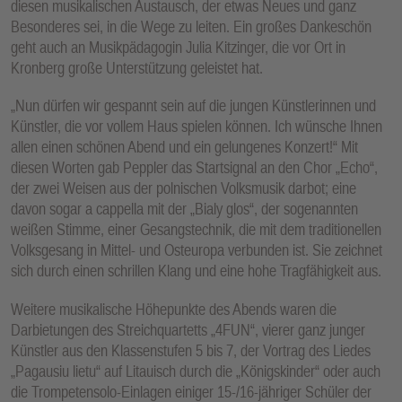
diesen musikalischen Austausch, der etwas Neues und ganz
Besonderes sei, in die Wege zu leiten. Ein großes Dankeschön
geht auch an Musikpädagogin Julia Kitzinger, die vor Ort in
Kronberg große Unterstützung geleistet hat.
„Nun dürfen wir gespannt sein auf die jungen Künstlerinnen und
Künstler, die vor vollem Haus spielen können. Ich wünsche Ihnen
allen einen schönen Abend und ein gelungenes Konzert!“ Mit
diesen Worten gab Peppler das Startsignal an den Chor „Echo“,
der zwei Weisen aus der polnischen Volksmusik darbot; eine
davon sogar a cappella mit der „Bialy glos“, der sogenannten
weißen Stimme, einer Gesangstechnik, die mit dem traditionellen
Volksgesang in Mittel- und Osteuropa verbunden ist. Sie zeichnet
sich durch einen schrillen Klang und eine hohe Tragfähigkeit aus.
Weitere musikalische Höhepunkte des Abends waren die
Darbietungen des Streichquartetts „4FUN“, vierer ganz junger
Künstler aus den Klassenstufen 5 bis 7, der Vortrag des Liedes
„Pagausiu lietu“ auf Litauisch durch die „Königskinder“ oder auch
die Trompetensolo-Einlagen einiger 15-/16-jähriger Schüler der