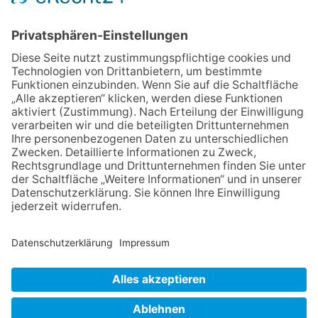
Detektive“ auf den Spuren der
Maus
06.08.2026
Baustellenführung führt auch in
die Zukunft der Stadt
Königstein
06.08.2026
Klinikforum zum Thema
Karpaltunnelsyndrom
06.08.2026
Gewinnspiel zum Start ins
Schuljahr
06.08.2026
„Rock auf der Burg“ lässt
Königstein beben
NACH OBEN
Impressum
Datenschutz
Netiquette
FAQ
AGB
Mediadaten