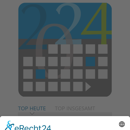
TOP HEUTE
TOP INSGESAMT
06.08.2026
Neuer NaturErlebnispfad
eröffnet: Kleine „Wald-