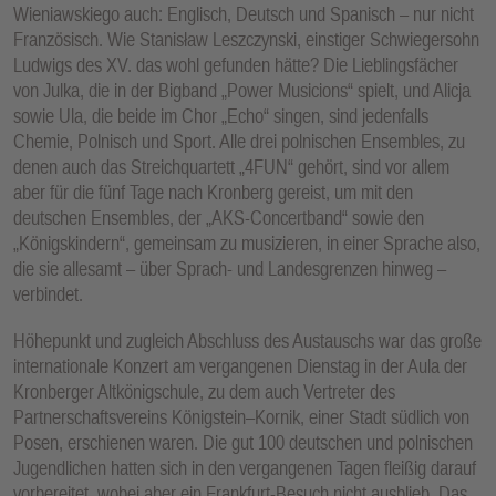
Wieniawskiego auch: Englisch, Deutsch und Spanisch – nur nicht
Französisch. Wie Stanisław Leszczynski, einstiger Schwiegersohn
Ludwigs des XV. das wohl gefunden hätte? Die Lieblingsfächer
von Julka, die in der Bigband „Power Musicions“ spielt, und Alicja
sowie Ula, die beide im Chor „Echo“ singen, sind jedenfalls
Chemie, Polnisch und Sport. Alle drei polnischen Ensembles, zu
denen auch das Streichquartett „4FUN“ gehört, sind vor allem
aber für die fünf Tage nach Kronberg gereist, um mit den
deutschen Ensembles, der „AKS-Concertband“ sowie den
„Königskindern“, gemeinsam zu musizieren, in einer Sprache also,
die sie allesamt – über Sprach- und Landesgrenzen hinweg –
verbindet.
Höhepunkt und zugleich Abschluss des Austauschs war das große
internationale Konzert am vergangenen Dienstag in der Aula der
Kronberger Altkönigschule, zu dem auch Vertreter des
Partnerschaftsvereins Königstein–Kornik, einer Stadt südlich von
Posen, erschienen waren. Die gut 100 deutschen und polnischen
Jugendlichen hatten sich in den vergangenen Tagen fleißig darauf
vorbereitet, wobei aber ein Frankfurt-Besuch nicht ausblieb. Das