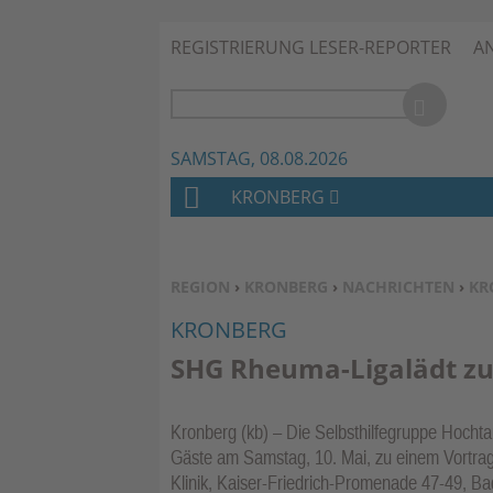
REGISTRIERUNG LESER-REPORTER
A
SAMSTAG, 08.08.2026
KRONBERG
H
O
M
SIE BEFINDEN SICH HIER:
REGION
›
KRONBERG
›
NACHRICHTEN
›
KR
E
KRONBERG
SHG Rheuma-Ligalädt zu
Kronberg (kb) – Die Selbsthilfegruppe Hocht
Gäste am Samstag, 10. Mai, zu einem Vortra
Klinik, Kaiser-Friedrich-Promenade 47-49, B