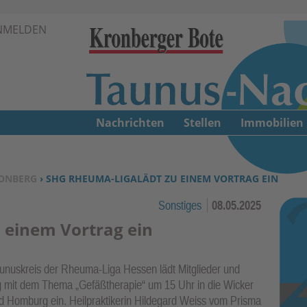
Zur Navigation springen ↓
NMELDEN
Zum Inhalt springen ↓
Nachrichten
Stellen
Immobilien
ONBERG
› SHG RHEUMA-LIGALÄDT ZU EINEM VORTRAG EIN
Sonstiges
08.05.2025
 einem Vortrag ein
aunuskreis der Rheuma-Liga Hessen lädt Mitglieder und
g mit dem Thema „Gefäßtherapie“ um 15 Uhr in die Wicker
ad Homburg ein. Heilpraktikerin Hildegard Weiss vom Prisma