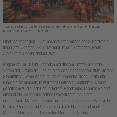
E
N
Thomas Seibert wird unter anderem von den lebhaften und bunten Märkten
Marrakeschs erzählen. Foto: privat
Oberhöchstadt (kb) – Der nächste Stammtisch der Silberdisteln
findet am Dienstag, 18. November, in der Gaststätte „Haus
Altkönig“ in Oberhöchstadt statt.
Beginn ist um 18 Uhr und auch bei diesem Treffen bleibt der
Verein der Devise treu, seine Mitglieder insbesondere zum Herbst-
Stammtisch, wenn sich zuhause zunehmend Nebel, Kälte und
Regen breit machen, in wärmere Gefilde zu entführen. Neben
geselligem Austausch und leckerem Essen wird Thomas Seibert
diesmal die Teilnehmer seines Diavortrages mit in das
orientalische Marokko nehmen und eintauchen in eine Welt voller
Farben, Gerüche und Klänge, von den lebhaften und bunten
Märkten Marrakeschs bis zu den Dünen der Sahara.