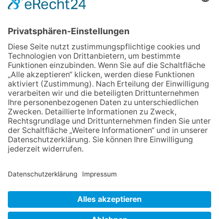
06.08.2026
Jugendchor Hochtaunus
präsentiert sein neues
Programm „Changes“
23.07.2026
Zwischen Fachwerk, Wein und
Sommerabend: Der Rettershof
lädt wieder zum Weinfest ein
06.08.2026
Hisamoto und Tölke begeistern
mit Werken von Walter
Wachsmuth
09.07.2026
Wasserampel steht auf Gelb:
Stadt ruft zum Wassersparen
auf
NACH OBEN
Impressum
Datenschutz
Netiquette
FAQ
AGB
Mediadaten