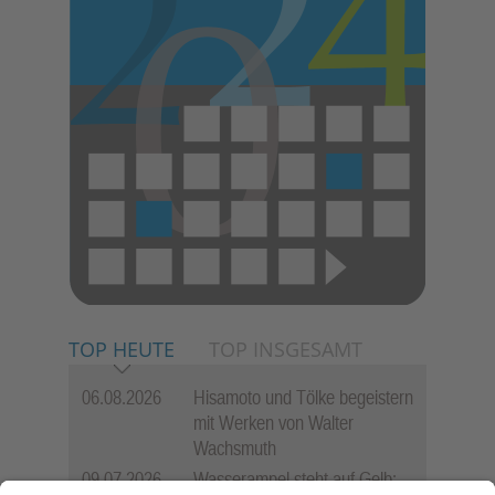
TOP HEUTE
TOP INSGESAMT
06.08.2026
Hisamoto und Tölke begeistern
mit Werken von Walter
Wachsmuth
09.07.2026
Wasserampel steht auf Gelb: