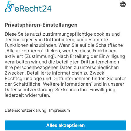
Stadt ruft zum Wassersparen
auf
12.05.2026
Zweisprachige Lesung im 7.
Himmel: Vom Geschenk zum
60. Geburtstag zur Autoren-
Karriere
10.05.2026
Hauptamtlicher CDU-Stadtrat
für Friedrichsdorf?
11.05.2026
FREIE WÄHLER Bad
Homburg starten
Bürgerumfrage für Berliner
Siedlung und
Gartenfeldsiedlung
NACH OBEN