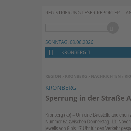
REGISTRIERUNG LESER-REPORTER
A
SONNTAG, 09.08.2026
KRONBERG
H
O
M
SIE BEFINDEN SICH HIER:
REGION
›
KRONBERG
›
NACHRICHTEN
›
KR
E
KRONBERG
Sperrung in der Straße 
Kronberg (kb) – Um eine Baustelle andienen 
Nummer 6a zwischen Donnerstag, 13. Novembe
jeweils von 8 bis 17 Uhr für den Verkehr gesp