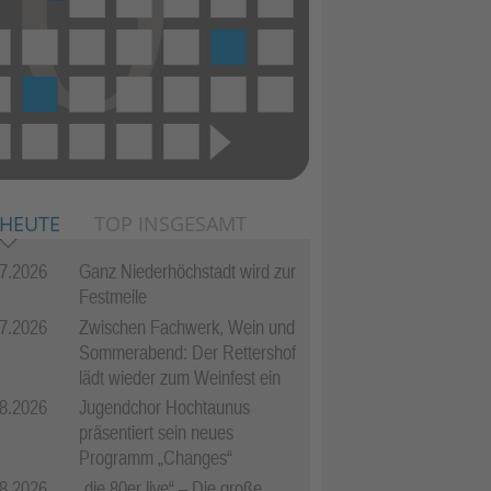
 HEUTE
TOP INSGESAMT
7.2026
Ganz Niederhöchstadt wird zur
Festmeile
7.2026
Zwischen Fachwerk, Wein und
Sommerabend: Der Rettershof
lädt wieder zum Weinfest ein
8.2026
Jugendchor Hochtaunus
präsentiert sein neues
Programm „Changes“
8.2026
„die 80er live“ – Die große