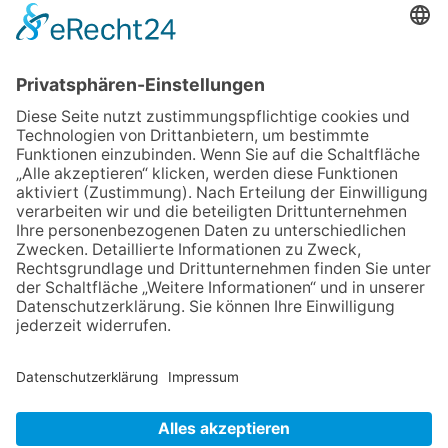
Heimat“ – Lions-Präsident
Jürgen Rohrmann setzt auf
Gemeinschaft und Bewährtes
06.08.2026
Schulranzen schenken Kindern
einen guten Start
06.08.2026
Zwischen Fachwerk, Wein und
Musik: Erste Kronberger
Weinzeit begeistert die
Burgstadt
06.08.2026
„Rock auf der Burg“ lässt
Königstein beben
06.08.2026
Nachhaltigkeits-Akteure
vernetzen sich
NACH OBEN