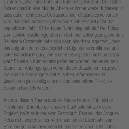
zu stellen. „Zwar sind Bahn und Bahnhofsgelände in den letzten
Jahren quasi in aller Munde. Aber was immer wieder irritierend ist,
dass dabei nicht genau Gewusstes oder Geglaubtes kolportiert
wird, das dann hartnäckig überdauert. Ein Beispiel dafür das
angeblich im Jahr 1914 erbaute Bahnhofsgebäude.“ Der Fokus
zum Jubiläum sollte eigentlich am Bahnhof selbst gezeigt werden.
Bei einem Ortstermin habe sich dann aber herausgestellt, „dass
das aufgrund der unterschiedlichen Eigentumsverhältnisse und
unter Berücksichtigung von Sicherheitsaspekten nicht umsetzbar
war.“ Es sei ein Kompromiss gefunden worden und es wurden
Banner zur Anbringung an vorhandenen Bauzäunen hergestellt.
Sie sind für eine längere Zeit zu sehen, informieren und
„kaschieren gleichzeitig eine nicht so ansehnliche Ecke“, so
Susanna Kauffels weiter.
Auch zu diesem Thema fand sie Neues heraus: „Ein reicher
Privatmann, Ehrenbürger unserer Stadt unterstütze dieses
Projekt“, heißt es in der alten Festschrift. Fakt sei, das Jacques
Reiss nicht wegen seiner Verdienste um die Eisenbahn zum
Ehrenbürger ernannt worden ist, das sei er schon zehn Jahre