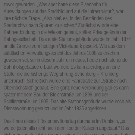
zuvor geworden. „Was aber hatte diese Eisenbahn für
Auswirkungen auf das Stadtbild und auf die Infrastruktur?, war
ihre nächste Frage. „Also hieß es, in den Beständen des
Stadtarchivs nach Spuren zu suchen.“ Zunächst wurde eine
Bahnverbindung in die Wiesen gebaut, später Privatgelände der
Bahngesellschaft. Das erste Stationsgebäude wurde im Jahr 1874
an die Grenze zum heutigen Victoriapark gesetzt. Wie aus dem
städtischen Verwaltungsbericht des Jahres 1898 zu ersehen
gewesen sei, sei in diesem Jahr ein neues, heute noch stehende
Bahnhofsgebäude erbaut worden. Es kam allerdings an eine
Stelle, die die bisherige Wegführung Schönberg – Kronberg
unterbrach. Schließlich wurde eine Fahrstraße zur „Straße nach
Oberhöchstadt“ gebaut. Eine ganz neue Verbindung gab es dann
später mit dem Bau der Bleichstraße um 1899 und der
Schillerstraße um 1905. Das alte Stationsgebäude wurde noch als
Dienstwohnung genutzt und im Jahr 1935 abgerissen.
Das Ende dieses Fürstenpavillons lag durchaus im Dunkeln, „er
wurde jedenfalls nicht nach dem Tod der Kaiserin abgebaut.“ Das
bisher bekannte letzte Zeugnis seiner Existenz sei auf einem Foto