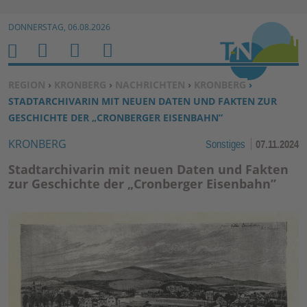
Zur Navigation springen ↓
DONNERSTAG, 06.08.2026
Zum Inhalt springen ↓
M
S
B
H
E
U
E
O
SIE BEFINDEN SICH HIER:
REGION
›
KRONBERG
›
NACHRICHTEN
›
KRONBERG
›
N
C
N
M
STADTARCHIVARIN MIT NEUEN DATEN UND FAKTEN ZUR
U
H
U
E
GESCHICHTE DER „CRONBERGER EISENBAHN”
E
T
KRONBERG
Sonstiges
07.11.2024
N
Z
E
Stadtarchivarin mit neuen Daten und Fakten
R
zur Geschichte der „Cronberger Eisenbahn”
F
U
N
K
TI
O
N