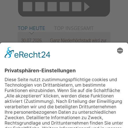
TOP HEUTE
TOP INSGESAMT
30.07.2026
Ganz Niederhöchstadt wird zur
Festmeile
06.08.2026
Jugendchor Hochtaunus
präsentiert sein neues
Programm „Changes“
23.07.2026
Zwischen Fachwerk, Wein und
Sommerabend: Der Rettershof
lädt wieder zum Weinfest ein
06.08.2026
Hisamoto und Tölke begeistern
mit Werken von Walter
Wachsmuth
06.08.2026
„die 80er live“ – Die große
Stadiontour kommt nach