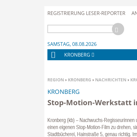
REGISTRIERUNG LESER-REPORTER
A
SAMSTAG, 08.08.2026
KRONBERG
H
O
M
SIE BEFINDEN SICH HIER:
REGION
›
KRONBERG
›
NACHRICHTEN
›
KR
E
KRONBERG
Stop-Motion-Werkstatt i
Kronberg (kb) – Nachwuchs-Regisseurinnen un
einen eigenen Stop-Motion-Film zu drehen, si
Stadtbücherei, Hainstraße 5, genau richtig.