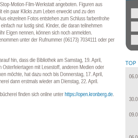
 Stop-Motion-Film-Werkstatt angeboten. Figuren aus
t ein paar Klicks zum Leben erweckt und zu den
 Aus einzelnen Fotos entstehen zum Schluss farbenfrohe
 einfach nur lustig sind. Kinder, die daran teilnehmen
ihr Eigen nennen, können sich noch anmelden.
genommen unter der Rufnummer (06173) 7034111 oder per
auf hin, dass die Bibliothek am Samstag, 19. April,
TOP
n Osterfeiertagen mit Lesestoff, anderen Medien oder
ken möchte, hat dazu noch bis Donnerstag, 17. April,
06.0
erei dann erstmals wieder am Dienstag, 22. April.
ücherei finden sich online unter
https://open.kronberg.de
.
30.0
09.0
06.0