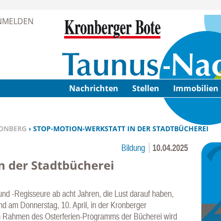
Zur Navigation springen ↓
NMELDEN
Zum Inhalt springen ↓
Nachrichten
Stellen
Immobilien
ONBERG
› STOP-MOTION-WERKSTATT IN DER STADTBÜCHEREI
Bildung
10.04.2025
n der Stadtbücherei
d -Regisseure ab acht Jahren, die Lust darauf haben,
nd am Donnerstag, 10. April, in der Kronberger
 Im Rahmen des Osterferien-Programms der Bücherei wird