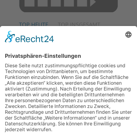
TOP HEUTE
TOP INSGESAMT
02.07.2026
Jetzt für Kulturförderpreis
bewerben
04.06.2026
Junge Musiker erringen Sieg
beim Mendelssohn-
Wettbewerb
23.07.2026
Partnerschaftsverein
Kronberg-Aberystwyth feiert
30-Jähriges
13.05.2026
GEWINNSPIEL
06.08.2026
„Die Globale Märchenstraße“:
Workshopreihe in der
Stadtbücherei