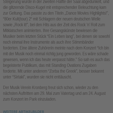
Steigerung wurde in der zweiten Hälfte der Saal abgedunkelt, und
die glitzernde Disco-Kugel mit entsprechender Beleuchtung kam
zur Geltung. Das passte zu den Titeln „Dance Movies Highlights!”,
“80er Kult(tour) 2“ mit Schlagern der neuen deutschen Welle
sowie „Rock it!”, bei den Hits aus der Zeit des Rock ’n’ Roll zum
Mitklatschen animierten. Ihre Gesangskünste bewiesen die
Musiker beim letzten Stück “Ein Leben lang”, bei denen sie sowohl
noch einmal ihre Instrumente als auch ihre Stimmbänder
forderten. Eine ältere Zuhörerin meinte nach dem Konzert “Ich bin
mit der Musik noch einmal richtig jung geworden. Es wäre schade
gewesen, wenn ich das heute verpasst hätte.” So sah es auch das
begeisterte Publikum, das mit Standing Ovations Zugaben
forderte. Mit unter anderem “Zorba the Greek”, besser bekannt
unter “Sirtaki”, wurden sie nicht enttäuscht.
Der Musik-Verein Kronberg freut sich schon, wieder zu den
nächsten Auftritten am 29. Mai zum Vatertag und am 24. August
zum Konzert im Park einzuladen.
WEITERE ARTIKELBILDER