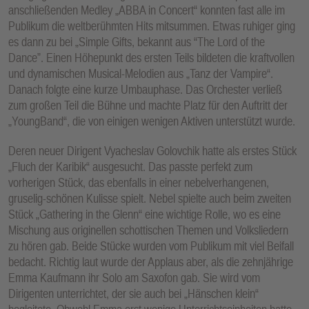
anschließenden Medley „ABBA in Concert“ konnten fast alle im
Publikum die weltberühmten Hits mitsummen. Etwas ruhiger ging
es dann zu bei „Simple Gifts, bekannt aus “The Lord of the
Dance”. Einen Höhepunkt des ersten Teils bildeten die kraftvollen
und dynamischen Musical-Melodien aus „Tanz der Vampire“.
Danach folgte eine kurze Umbauphase. Das Orchester verließ
zum großen Teil die Bühne und machte Platz für den Auftritt der
„YoungBand“, die von einigen wenigen Aktiven unterstützt wurde.
Deren neuer Dirigent Vyacheslav Golovchik hatte als erstes Stück
„Fluch der Karibik“ ausgesucht. Das passte perfekt zum
vorherigen Stück, das ebenfalls in einer nebelverhangenen,
gruselig-schönen Kulisse spielt. Nebel spielte auch beim zweiten
Stück „Gathering in the Glenn“ eine wichtige Rolle, wo es eine
Mischung aus originellen schottischen Themen und Volksliedern
zu hören gab. Beide Stücke wurden vom Publikum mit viel Beifall
bedacht. Richtig laut wurde der Applaus aber, als die zehnjährige
Emma Kaufmann ihr Solo am Saxofon gab. Sie wird vom
Dirigenten unterrichtet, der sie auch bei „Hänschen klein“