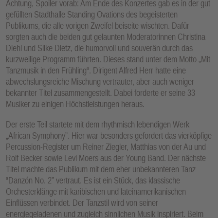
Achtung, Spoiler vorab: Am Ende des Konzertes gab es in der gut
gefüllten Stadthalle Standing Ovations des begeisterten
Publikums, die alle vorigen Zweifel beiseite wischten. Dafür
sorgten auch die beiden gut gelaunten Moderatorinnen Christina
Diehl und Silke Dietz, die humorvoll und souverän durch das
kurzweilige Programm führten. Dieses stand unter dem Motto „Mit
Tanzmusik in den Frühling“. Dirigent Alfred Herr hatte eine
abwechslungsreiche Mischung vertrauter, aber auch weniger
bekannter Titel zusammengestellt. Dabei forderte er seine 33
Musiker zu einigen Höchstleistungen heraus.
Der erste Teil startete mit dem rhythmisch lebendigen Werk
„African Symphony”. Hier war besonders gefordert das vierköpfige
Percussion-Register um Reiner Ziegler, Matthias von der Au und
Rolf Becker sowie Levi Moers aus der Young Band. Der nächste
Titel machte das Publikum mit dem eher unbekannteren Tanz
“Danzón No. 2” vertraut. Es ist ein Stück, das klassische
Orchesterklänge mit karibischen und lateinamerikanischen
Einflüssen verbindet. Der Tanzstil wird von seiner
energiegeladenen und zugleich sinnlichen Musik inspiriert. Beim