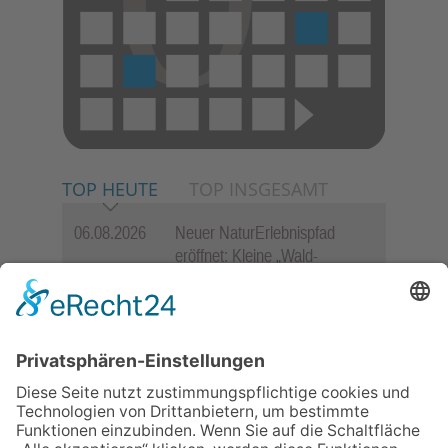
TOP HEUTE
TOP INSGESAMT
06.08.2026
Neuer NaturErlebnispfad
eröffnet: Kleine „Wald-
Detektive“ auf den Spuren der
Maus
06.08.2026
Baustellenführung führt auch in
die Zukunft der Stadt
Königstein
06.08.2026
Gewinnspiel zum Start ins
Schuljahr