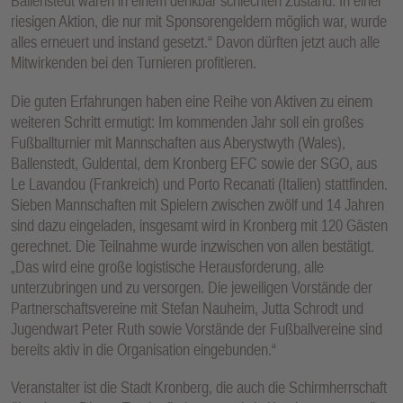
Ballenstedt waren in einem denkbar schlechten Zustand. In einer
riesigen Aktion, die nur mit Sponsorengeldern möglich war, wurde
alles erneuert und instand gesetzt.“ Davon dürften jetzt auch alle
Mitwirkenden bei den Turnieren profitieren.
Die guten Erfahrungen haben eine Reihe von Aktiven zu einem
weiteren Schritt ermutigt: Im kommenden Jahr soll ein großes
Fußballturnier mit Mannschaften aus Aberystwyth (Wales),
Ballenstedt, Guldental, dem Kronberg EFC sowie der SGO, aus
Le Lavandou (Frankreich) und Porto Recanati (Italien) stattfinden.
Sieben Mannschaften mit Spielern zwischen zwölf und 14 Jahren
sind dazu eingeladen, insgesamt wird in Kronberg mit 120 Gästen
gerechnet. Die Teilnahme wurde inzwischen von allen bestätigt.
„Das wird eine große logistische Herausforderung, alle
unterzubringen und zu versorgen. Die jeweiligen Vorstände der
Partnerschaftsvereine mit Stefan Nauheim, Jutta Schrodt und
Jugendwart Peter Ruth sowie Vorstände der Fußballvereine sind
bereits aktiv in die Organisation eingebunden.“
Veranstalter ist die Stadt Kronberg, die auch die Schirmherrschaft