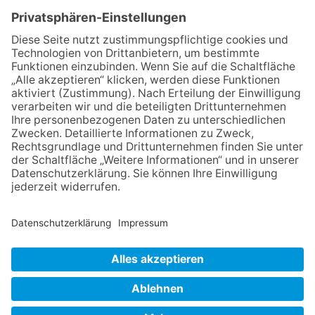
Programm „Changes“
23.07.2026
Zwischen Fachwerk, Wein und
Sommerabend: Der Rettershof
lädt wieder zum Weinfest ein
06.08.2026
Hisamoto und Tölke begeistern
mit Werken von Walter
Wachsmuth
09.07.2026
Wasserampel steht auf Gelb:
Stadt ruft zum Wassersparen
auf
NACH OBEN
Impressum
Datenschutz
Netiquette
FAQ
AGB
Mediadaten
Copyright Taunus Nachrichten 2009 bis 2026