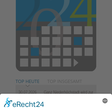
TOP HEUTE
TOP INSGESAMT
30.07.2026
Ganz Niederhöchstadt wird zur
Festmeile
06.08.2026
Jugendchor Hochtaunus
präsentiert sein neues