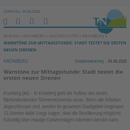
Zur Navigation springen ↓
SONNTAG, 09.08.2026
Zum Inhalt springen ↓
M
S
B
H
E
U
E
O
SIE BEFINDEN SICH HIER:
REGION
›
KRONBERG
›
NACHRICHTEN
›
KRONBERG
›
N
C
N
M
WARNTÖNE ZUR MITTAGSSTUNDE: STADT TESTET DIE ERSTEN
U
H
U
E
NEUEN SIRENEN
E
T
KRONBERG
Stadtentwicklung
04.09.2025
N
Z
E
Warntöne zur Mittagsstunde: Stadt testet die
R
ersten neuen Sirenen
F
U
Kronberg (kb) – In Kronberg geht der Aufbau des neuen,
N
flächendeckenden Sirenennetzwerks voran. Wenn alle Arbeiten
K
abgeschlossen sind, werden im gesamten Stadtgebiet insgesamt
TI
13 Sirenen dafür Sorge tragen, dass die Bevölkerung möglichst
frühzeitig über etwaige Gefahrenlagen informiert werden kann.
O
N