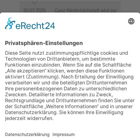
30.07.2026
Ganz Niederhöchstadt wird zur
Festmeile
06.08.2026
Jugendchor Hochtaunus
präsentiert sein neues
Programm „Changes“
23.07.2026
Zwischen Fachwerk, Wein und
Sommerabend: Der Rettershof
lädt wieder zum Weinfest ein
06.08.2026
Hisamoto und Tölke begeistern
mit Werken von Walter
Wachsmuth
09.07.2026
Wasserampel steht auf Gelb:
Stadt ruft zum Wassersparen
auf