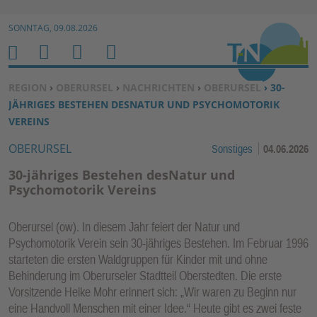
Zur Navigation springen ↓
SONNTAG, 09.08.2026
Zum Inhalt springen ↓
M
S
B
H
E
U
E
O
SIE BEFINDEN SICH HIER:
REGION
›
OBERURSEL
›
NACHRICHTEN
›
OBERURSEL
› 30-
N
C
N
M
JÄHRIGES BESTEHEN DESNATUR UND PSYCHOMOTORIK
U
H
U
E
VEREINS
E
T
OBERURSEL
Sonstiges
04.06.2026
N
Z
E
30-jähriges Bestehen desNatur und
R
Psychomotorik Vereins
F
U
Oberursel (ow). In diesem Jahr feiert der Natur und
N
Psychomotorik Verein sein 30-jähriges Bestehen. Im Februar 1996
K
starteten die ersten Waldgruppen für Kinder mit und ohne
TI
Behinderung im Oberurseler Stadtteil Oberstedten. Die erste
Vorsitzende Heike Mohr erinnert sich: „Wir waren zu Beginn nur
O
eine Handvoll Menschen mit einer Idee.“ Heute gibt es zwei feste
N