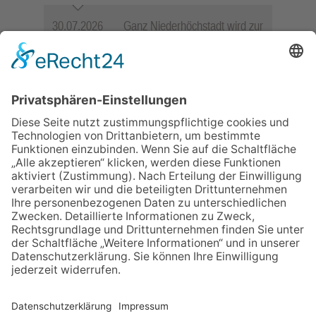
30.07.2026
Ganz Niederhöchstadt wird zur
Festmeile
06.08.2026
Jugendchor Hochtaunus
präsentiert sein neues
Programm „Changes“
23.07.2026
Zwischen Fachwerk, Wein und
Sommerabend: Der Rettershof
lädt wieder zum Weinfest ein
06.08.2026
Hisamoto und Tölke begeistern
mit Werken von Walter
Wachsmuth
09.07.2026
Wasserampel steht auf Gelb:
Stadt ruft zum Wassersparen
auf