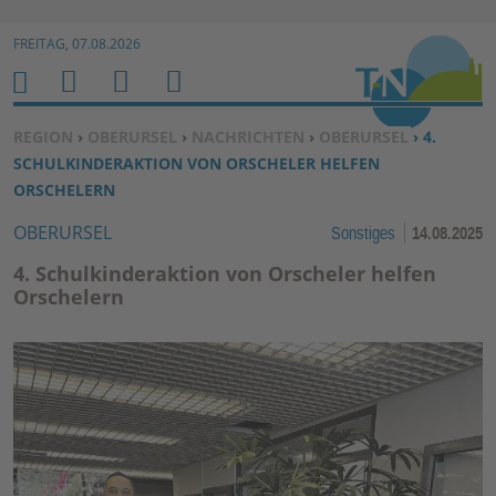
Zur Navigation springen ↓
FREITAG, 07.08.2026
Zum Inhalt springen ↓
M
S
B
H
E
U
E
O
SIE BEFINDEN SICH HIER:
REGION
›
OBERURSEL
›
NACHRICHTEN
›
OBERURSEL
› 4.
N
C
N
M
SCHULKINDERAKTION VON ORSCHELER HELFEN
U
H
U
E
ORSCHELERN
E
T
OBERURSEL
Sonstiges
14.08.2025
N
Z
E
4. Schulkinderaktion von Orscheler helfen
R
Orschelern
F
U
N
K
TI
O
N