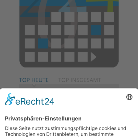
TOP HEUTE
TOP INSGESAMT
06.08.2026
Neuer NaturErlebnispfad
eröffnet: Kleine „Wald-
Detektive“ auf den Spuren der
Maus
30.07.2026
Ganz Niederhöchstadt wird zur
Festmeile