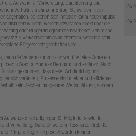
eitliche Aufwand für Vorbereitung, Durchführung und
06.0
 keinem Verhältnis mehr zum Ertrag. So wurden in den
n abgehalten, bei denen sich inhaltlich kaum neue Impulse
06.0
on diskutiert wurden, werden inzwischen direkt über die
Verwaltung oder Bürgerdialogformate bearbeitet. Zahlreiche
ensatz zur Verkehrskommission öffentlich, wodurch stellt
teressierte Bürgerschaft geschaffen wird.
cht, denn die Verkehrskommission war über viele Jahre ein
g“, betont Stadtrat Andreas Bernhardt und ergänzt: „Nach
 Schluss gekommen, dass dieser Schritt richtig und
 hat sich verändert, Prozesse sind direkter und effizienter
 deshalb kein Zeichen mangelnder Wertschätzung, sondern
.“
ch Aufwandsentschädigungen für Mitglieder sowie der
ng und Verwaltung. Dadurch werden Ressourcen frei, die
te und Bürgeranliegen eingesetzt werden können.