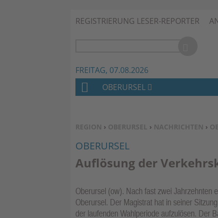
REGISTRIERUNG LESER-REPORTER
A
FREITAG, 07.08.2026
OBERURSEL
H
O
M
SIE BEFINDEN SICH HIER:
REGION
›
OBERURSEL
›
NACHRICHTEN
›
O
E
OBERURSEL
Auflösung der Verkehr
Oberursel (ow). Nach fast zwei Jahrzehnten e
Oberursel. Der Magistrat hat in seiner Sitz
der laufenden Wahlperiode aufzulösen. Der B