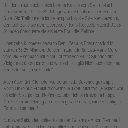
Bei den Frauen setzte sich Lorena Kohlas vom SV Fun-Ball
Dortelweil durch. Die 22-Jährige war erstmals in Oberursel am
Start. Als Trailrunnerin ist sie anspruchsvolle Strecken gewohnt,
dennoch zollte sie dem Oberurseler Kurs Respekt. Nach 1:30:35
Stunden überquerte sie als erste Frau die Ziellinie.
Über zehn Kilometer gewann Ben Löer aus Friedrichsdorf in
starken 36:25 Minuten. Bei den Frauen durfte Lisa-Marie Müller
vom Vlg Eisenbach mit einer Laufzeit von 44.23 Stunden die
Zielgerade überqueren und war sichtlich glücklich nach dem Lauf,
der es für sie „in sich hatte“.
Auch über fünf Kilometer wurde um jede Sekunde gekämpft.
Kevin Linke aus Frankfurt gewann in 18:45 Minuten. „Bestzeit war
es keine“, sagte der 34-Jährige, „aber ich bin trotzdem happy.
Nach einer Verletzung arbeite ich gerade daran, wieder richtig in
Form zu kommen.“
Nur zwei Sekunden später folgte der 16-jährige Anton Bernhard
auf Rang zwei. „Ich laufe eigentlich gar nicht so viel“, erzählte er