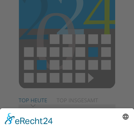
TOP HEUTE
TOP INSGESAMT
06.08.2026
Neuer NaturErlebnispfad
eröffnet: Kleine „Wald-
Detektive“ auf den Spuren der
Maus