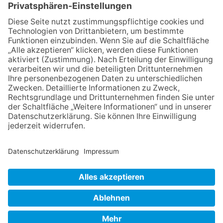
06.08.2026
Baustellenführung führt auch in
die Zukunft der Stadt
Königstein
06.08.2026
Gewinnspiel zum Start ins
Schuljahr
06.08.2026
Klinikforum zum Thema
Karpaltunnelsyndrom
06.08.2026
„Rock auf der Burg“ lässt
Königstein beben
NACH OBEN
Impressum
Datenschutz
Netiquette
FAQ
AGB
Mediadaten
Copyright Taunus Nachrichten 2009 bis 2026