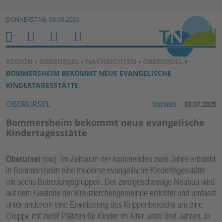
Zur Navigation springen ↓
DONNERSTAG, 06.08.2026
Zum Inhalt springen ↓
M
S
B
H
E
U
E
O
SIE BEFINDEN SICH HIER:
REGION
›
OBERURSEL
›
NACHRICHTEN
›
OBERURSEL
›
N
C
N
M
BOMMERSHEIM BEKOMMT NEUE EVANGELISCHE
U
H
U
E
KINDERTAGESSTÄTTE
E
T
OBERURSEL
Soziales
03.07.2025
N
Z
E
Bommersheim bekommt neue evangelische
R
Kindertagesstätte
F
U
Oberursel
(ow). Im Zeitraum der kommenden zwei Jahre entsteht
N
in Bommersheim eine moderne evangelische Kindertagesstätte
K
mit sechs Betreuungsgruppen. Der zweigeschossige Neubau wird
TI
auf dem Gelände der Kreuzkirchengemeinde errichtet und umfasst
unter anderem eine Erweiterung des Krippenbereichs um eine
O
Gruppe mit zwölf Plätzen für Kinder im Alter unter drei Jahren. In
N