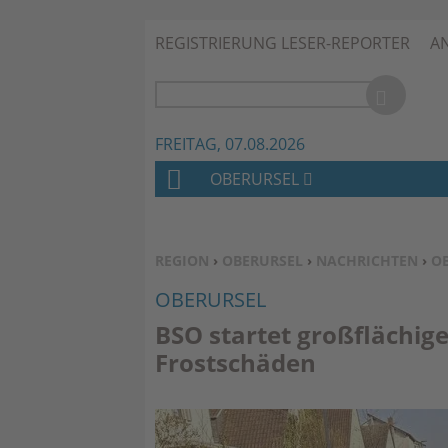
REGISTRIERUNG LESER-REPORTER
A
FREITAG, 07.08.2026
OBERURSEL
H
O
M
SIE BEFINDEN SICH HIER:
REGION
›
OBERURSEL
›
NACHRICHTEN
›
O
E
OBERURSEL
BSO startet großflächig
Frostschäden