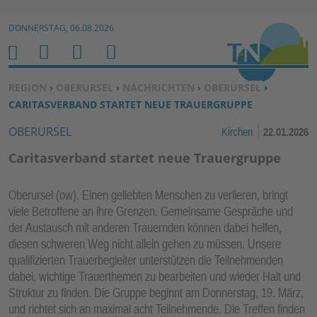
Zur Navigation springen ↓
DONNERSTAG, 06.08.2026
Zum Inhalt springen ↓
M
S
B
H
E
U
E
O
SIE BEFINDEN SICH HIER:
REGION
›
OBERURSEL
›
NACHRICHTEN
›
OBERURSEL
›
N
C
N
M
CARITASVERBAND STARTET NEUE TRAUERGRUPPE
U
H
U
E
OBERURSEL
Kirchen
22.01.2026
E
T
N
Z
Caritasverband startet neue Trauergruppe
E
R
Oberursel (ow). Einen geliebten Menschen zu verlieren, bringt
F
viele Betroffene an ihre Grenzen. Gemeinsame Gespräche und
U
der Austausch mit anderen Trauernden können dabei helfen,
N
diesen schweren Weg nicht allein gehen zu müssen. Unsere
K
qualifizierten Trauerbegleiter unterstützen die Teilnehmenden
TI
dabei, wichtige Trauerthemen zu bearbeiten und wieder Halt und
Struktur zu finden. Die Gruppe beginnt am Donnerstag, 19. März,
O
und richtet sich an maximal acht Teilnehmende. Die Treffen finden
N