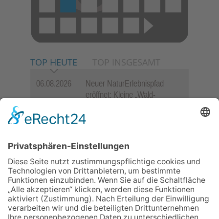
TOP HEUTE
TOP INSGESAMT
06.08.2026
Neuer NaturErlebnispfad
eröffnet: Kleine „Wald-
Detektive“ auf den Spuren der
Maus
06.08.2026
Baustellenführung führt auch in
die Zukunft der Stadt
Königstein
06.08.2026
„Rock auf der Burg“ lässt
Königstein beben
06.08.2026
„Freundschaft, das ist wie
Heimat“ – Lions-Präsident
Jürgen Rohrmann setzt auf