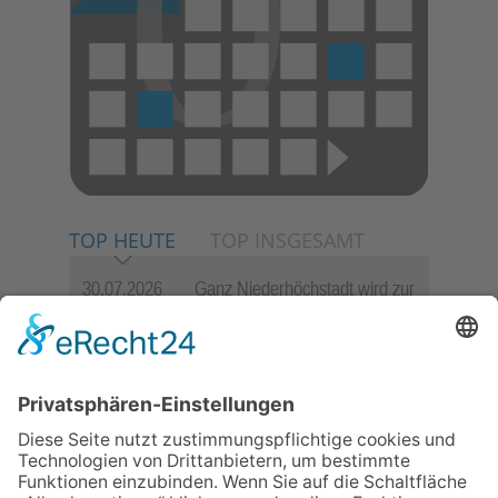
TOP HEUTE
TOP INSGESAMT
30.07.2026
Ganz Niederhöchstadt wird zur
Festmeile
06.08.2026
Jugendchor Hochtaunus
präsentiert sein neues
Programm „Changes“
23.07.2026
Zwischen Fachwerk, Wein und
Sommerabend: Der Rettershof
lädt wieder zum Weinfest ein