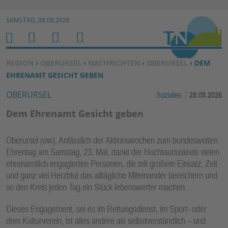
Zur Navigation springen ↓
SAMSTAG, 08.08.2026
Zum Inhalt springen ↓
M
S
B
H
E
U
E
O
SIE BEFINDEN SICH HIER:
REGION
›
OBERURSEL
›
NACHRICHTEN
›
OBERURSEL
› DEM
N
C
N
M
EHRENAMT GESICHT GEBEN
U
H
U
E
OBERURSEL
Soziales
28.05.2026
E
T
N
Z
Dem Ehrenamt Gesicht geben
E
R
Oberursel (ow). Anlässlich der Aktionswochen zum bundesweiten
F
Ehrentag am Samstag, 23. Mai, dankt der Hochtaunuskreis vielen
U
ehrenamtlich engagierten Personen, die mit großem Einsatz, Zeit
N
und ganz viel Herzblut das alltägliche Miteinander bereichern und
K
so den Kreis jeden Tag ein Stück lebenswerter machen.
TI
Dieses Engagement, sei es im Rettungsdienst, im Sport- oder
O
dem Kulturverein, ist alles andere als selbstverständlich – und
N