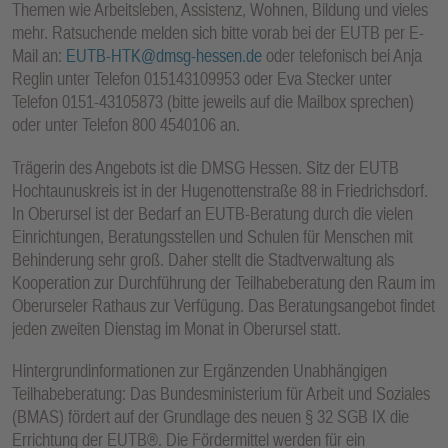
Themen wie Arbeitsleben, Assistenz, Wohnen, Bildung und vieles
E
mehr. Ratsuchende melden sich bitte vorab bei der EUTB per E-
N
Mail an:
EUTB-HTK@dmsg-hessen.de
oder telefonisch bei Anja
Reglin unter Telefon 015143109953 oder Eva Stecker unter
Telefon 0151-43105873 (bitte jeweils auf die Mailbox sprechen)
oder unter Telefon 800 4540106 an.
Trägerin des Angebots ist die DMSG Hessen. Sitz der EUTB
Hochtaunuskreis ist in der Hugenottenstraße 88 in Friedrichsdorf.
In Oberursel ist der Bedarf an EUTB-Beratung durch die vielen
Einrichtungen, Beratungsstellen und Schulen für Menschen mit
Behinderung sehr groß. Daher stellt die Stadtverwaltung als
Kooperation zur Durchführung der Teilhabeberatung den Raum im
Oberurseler Rathaus zur Verfügung. Das Beratungsangebot findet
jeden zweiten Dienstag im Monat in Oberursel statt.
Hintergrundinformationen zur Ergänzenden Unabhängigen
Teilhabeberatung: Das Bundesministerium für Arbeit und Soziales
(BMAS) fördert auf der Grundlage des neuen § 32 SGB IX die
Errichtung der EUTB®. Die Fördermittel werden für ein