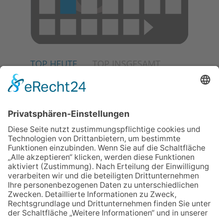
TOP HEUTE
TOP INSGESAMT
02.07.2026
Jetzt für Kulturförderpreis
bewerben
04.06.2026
Junge Musiker erringen Sieg
beim Mendelssohn-
Wettbewerb
23.07.2026
Partnerschaftsverein
Kronberg-Aberystwyth feiert
30-Jähriges
06.08.2026
„Die Globale Märchenstraße“:
Workshopreihe in der
Stadtbücherei
13.05.2026
GEWINNSPIEL