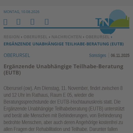
Zur Navigation springen ↓
MONTAG, 10.08.2026
Zum Inhalt springen ↓
M
S
B
H
E
U
E
O
SIE BEFINDEN SICH HIER:
REGION
›
OBERURSEL
›
NACHRICHTEN
›
OBERURSEL
›
N
C
N
M
ERGÄNZENDE UNABHÄNGIGE TEILHABE-BERATUNG (EUTB)
U
H
U
E
OBERURSEL
Sonstiges
06.11.2025
E
T
N
Z
Ergänzende Unabhängige Teilhabe-Beratung
E
(EUTB)
R
F
Oberursel (ow). Am Dienstag, 11. November, findet zwischen 8
U
und 12 Uhr im Rathaus, Raum E 05, wieder die
N
Beratungssprechstunde der EUTB-Hochtaunuskreis statt. Die
K
Ergänzende Unabhängige Teilhabeberatung (EUTB) unterstützt
und berät alle Menschen mit Behinderungen, von Behinderung
TI
bedrohte Menschen, aber auch deren Angehörige kostenfrei zu
O
allen Fragen der Rehabilitation und Teilhabe. Darunter fallen
N